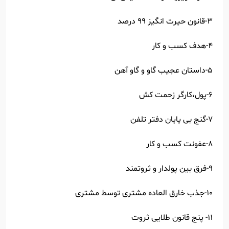
3-قانون حیرت انگیز 99 درصد
4-هدف کسب و کار
5-داستان عجیب گاو و گاو آهن
6-پول،کارگر زحمت کش
7-گنج بی پایان دفتر تلفن
8-عفونت کسب و کار
9-فرق بین پولدار و ثروتمند
10-جذب خارق العاده مشتری توسط مشتری
11- پنج قانون طلایی ثروت