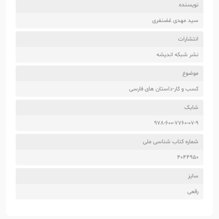
نویسنده
سید مهدی غضنفری
انتشارات
نشر شبکه اندیشه
موضوع
کسب و کار-داستان های فارسی
شابک
978-600-7760-07-9
شماره کتاب شناسی ملی
4044950
سایز
رقعی