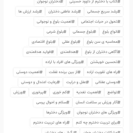
کتاب با دخترم از داوود حسینی
دختران نوجوان
رشد سریع جسمانی
رشد عاطفی دختران
رشد ارزش ها
تحول در حیات اجتماعی
اهمیت بلوغ و نوجوانی
انواع بلوغ
بلوغ جسمانی
بلوغ شرعی
محاسبه ی سن بلوغ
بلوغ عقلی
بلوغ اقتصادی
آگاهی دختران از بلوغ
هدفمندی
فواید هدفمندی
تحسین خویشتن
ویژگی های افراد با اراده
راه های تقویت اراده
از بین برنده غفلت
اهمیت دوستی
دوستی عقلانی
عقل و درایت
رعایت اعتدال و دوستی
تواضع
اهمیت تغدیه
کم خوری
پرخوری
ورزش
آثار ورزش بر سلامت انسان
سلام و احوال پرسی
ویژگی های دختران نوجوان
ویژگی دخترها
برای تربیت دخترم چه کنم
راه های تربیت دخترم
مشکلات دختران جوان
نگرانی های دختران