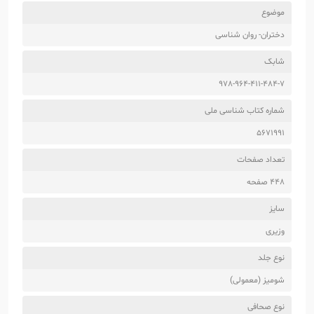
موضوع
دختران- روان شناسی
شابک
978-964-411-484-7
شماره کتاب شناسی ملی
5671991
تعداد صفحات
448 صفحه
سایز
وزیری
نوع جلد
شومیز (معمولی)
نوع صحافی