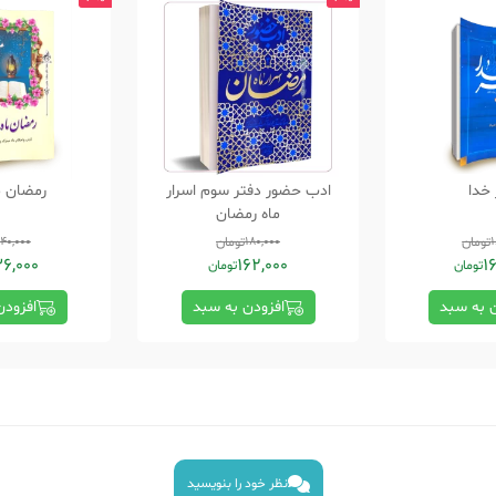
خدا
ادب حضور دفتر سوم اسرار
رمضان م
ماه رمضان
تومان
180,000
تومان
40,000
6,000
162,000
1
تومان
تومان
ن به سبد
افزودن به سبد
افزودن
نظر خود را بنویسید