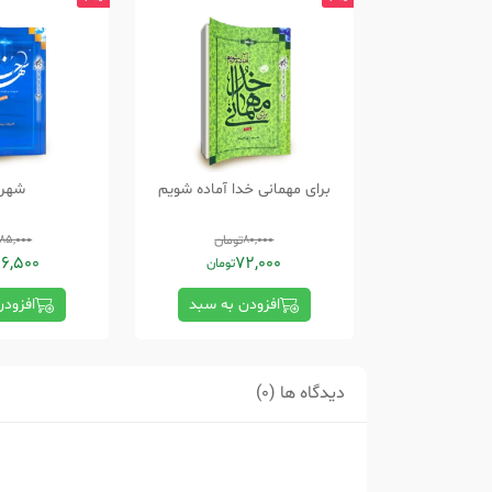
برای مهمانی خدا آماده شویم
شهر 
80,000
تومان
185,000
66,500
72,000
تومان
افزودن به سبد
افزود
دیدگاه ها (0)