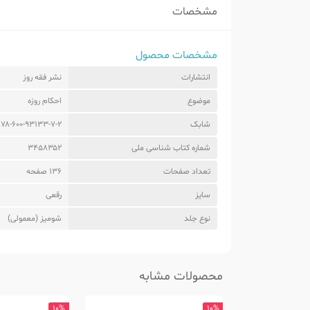
مشخصات
مشخصات محصول
انتشارات
نشر فقه روز
موضوع
احکام روزه
شابک
۹۷۸-۶۰۰-۹۳۱۳۳-۷-۲
شماره کتاب شناسی ملی
۳۴۵۸۳۵۲
تعداد صفحات
136 صفحه
سایز
رقعی
نوع جلد
شومیز (معمولی)
محصولات مشابه
10%
10%