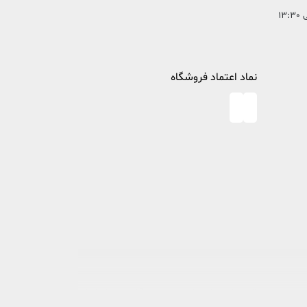
نماد اعتماد فروشگاه
در خصوص مطالعه و کتابخوانی، پا به عرصه وجود گذاشت تا ذره ای از