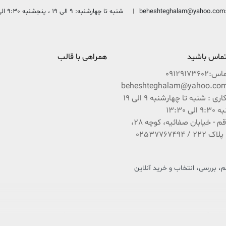
beheshteghalam@yahoo.com
شنبه تا چهارشنبه: 9 الی 19 ، پنجشنبه 9:30 الی 13:30
 تماس باشید
همراهی با قالب
ماس:
09129173602
ساعات کاری : شنبه تا چهارشنبه 9 الی 19
ی 13:30
آدرس : قم - خیابان صفائیه، کوچه 28،
 بررسی، انتخاب و خرید آنلاین
 فرهنگ و کتاب کشور عزیزمان ایران است که در راستای تحقق امر و فرمایشات مقام معظم رهبری 
باشد بین شما و ناشران و مؤلفان محترم ایران زمین.