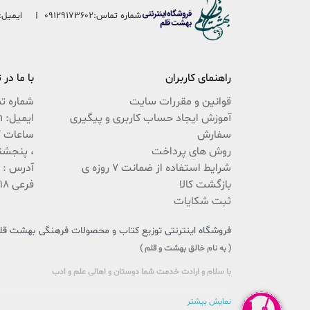
شماره تماس:
09129173602
ایمیل:
راهنمای کاربران
با ما در
قوانین و مقررات سایت
شماره ت
آموزش ایجاد حساب کاربری و پیگیری
ایمیل: beheshteghalam@yahoo.com
سفارش
روش های پرداخت
، پنجشنبه 9:30 ال
شرایط استفاده از ضمانت 7 روزه ی
بازگشت کالا
فرعی 18 پلاک 222 / 02537767494
ثبت شکایات
فروشگاه اینترنتی توزیع کتاب و محصولات فرهنگی بهشت قلم،
( به نام خالق بهشت و قلم )
با سلام و ارادت خدمت شما دوستان و اهالی علم و ادب
سایتی را که در پیش روی دارید حاصل تلاش بی وقفه جمعی از جوانان اهل
نمایش بیشتر
این بار سنگین فرهنگی را، با یاری و مساعدت شما، به دوش بکشد و پُلی 