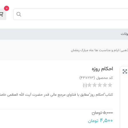
0
لات
هبی
ایام و مناسبت ها
ماه مبارک رمضان
احکام روزه
کد محصول (447263)
(1)
کتاب"احکام روز"مطابق با فتاوای مرجع عالی قدر حضرت آیت الله العظمی خامنه
5,000
تومان
4,500
تومان