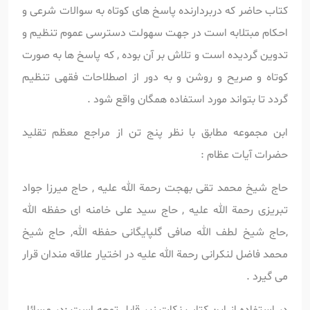
کتاب حاضر که دربردارنده پاسخ های کوتاه به سوالات شرعی و
احکام مبتلابه است در جهت سهولت دسترسی عموم تنظیم و
تدوین گردیده است و تلاش بر آن بوده , که پاسخ ها به صورت
کوتاه و صریح و روشن و به دور از اصطلاحات فقهی تنظیم
گردد تا بتواند مورد استفاده همگان واقع شود .
ابن مجموعه مطابق با نظر پنج تن از مراجع معظم تقلید
حضرات آیات عظام :
حاج شیخ محمد تقی بهجت رحمة الله علیه , حاج میرزا جواد
تبریزی
رحمة الله علیه , حاج سید علی خامنه ای حفظه الله
,حاج شیخ لطف الله صافی گلپایگانی
حفظه الله, حاج شیخ
محمد فاضل لنکرانی
رحمة الله علیه در اختیار علاقه مندان قرار
می گیرد .
در استفاده از این کتاب نکات زیر قابل توجه است :در مسائل