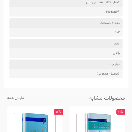
شماره کتاب شناسی ملی
3598569
تعداد صفحات
102
سایز
رقعی
نوع جلد
شومیز (معمولی)
محصولات مشابه
نمایش همه
10%
10%