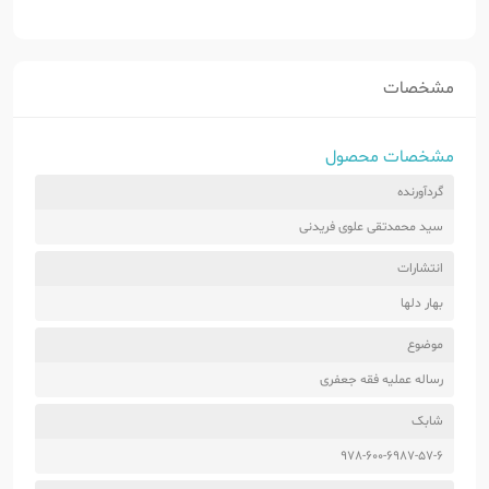
مشخصات
مشخصات محصول
گردآورنده
سید محمدتقی علوی فریدنی
انتشارات
بهار دلها
موضوع
رساله عملیه فقه جعفری
شابک
978-600-6987-57-6