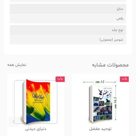
سایز
رقعی
نوع جلد
شومیز (معمولی)
محصولات مشابه
نمایش همه
10%
10%
توحید مفضل
دنیای دیدنی