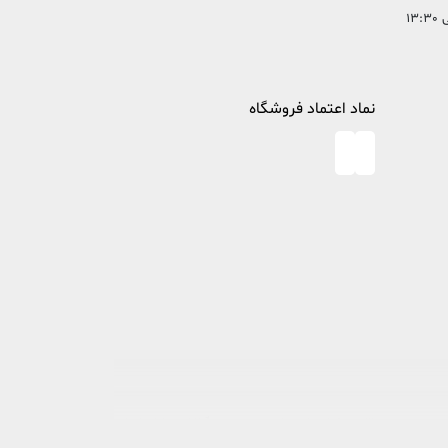
نماد اعتماد فروشگاه
در خصوص مطالعه و کتابخوانی، پا به عرصه وجود گذاشت تا ذره ای از