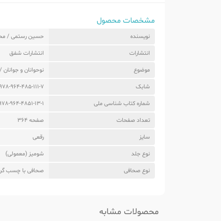
مشخصات محصول
نویسنده
حسین رستمی / مح
انتشارات
انتشارات شفق
موضوع
نوحوانان و جوانان 
شابک
978-964-485-111-7
شماره کتاب شناسی ملی
978-964-4851-13-1
تعداد صفحات
صفحه 364
سایز
رقعی
نوع جلد
شومیز (معمولی)
نوع صحافی
صحافی با چسب گر
محصولات مشابه