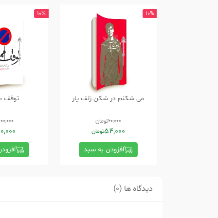
10%
10%
می شکنم در شکن زلف یار
توقف مم
60,000
تومان
100,000
0,000
54,000
تومان
افزودن به سبد
افزود
دیدگاه ها (0)