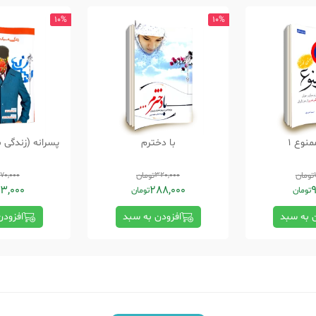
10%
10%
نوع 1
با دخترم
پسرانه (زندگی 
تومان
320,000
تومان
70,000
3,000
288,000
9
تومان
تومان
ن به سبد
افزودن به سبد
افزودن