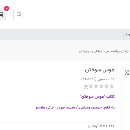
0
لات
نواده و روانشناسی
جوانان و نوجوانان
هوس سوختن
کد محصول (448226)
(6)
کتاب "هوس سوختن"
به قلم: حسین رستمی / محمد مهدی خاکی مقدم
550,000
تومان