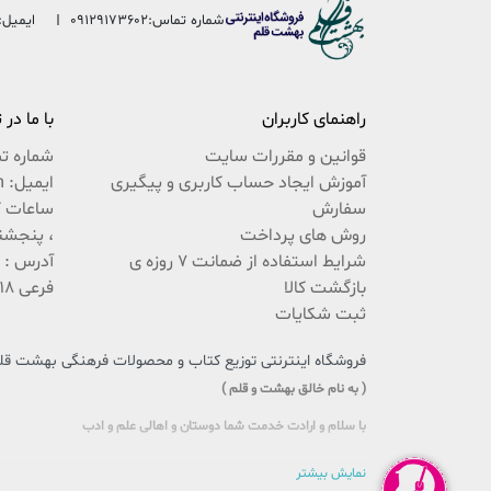
شماره تماس:
09129173602
ایمیل:
راهنمای کاربران
با ما در
قوانین و مقررات سایت
شماره ت
آموزش ایجاد حساب کاربری و پیگیری
ایمیل: beheshteghalam@yahoo.com
سفارش
روش های پرداخت
، پنجشنبه 9:30 ال
شرایط استفاده از ضمانت 7 روزه ی
بازگشت کالا
فرعی 18 پلاک 222 / 02537767494
ثبت شکایات
فروشگاه اینترنتی توزیع کتاب و محصولات فرهنگی بهشت قلم،
( به نام خالق بهشت و قلم )
با سلام و ارادت خدمت شما دوستان و اهالی علم و ادب
سایتی را که در پیش روی دارید حاصل تلاش بی وقفه جمعی از جوانان اهل
نمایش بیشتر
این بار سنگین فرهنگی را، با یاری و مساعدت شما، به دوش بکشد و پُلی 