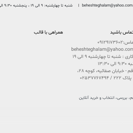
beheshteghalam@yahoo.com
شنبه تا چهارشنبه: 9 الی 19 ، پنجشنبه 9:30 الی 13:30
 تماس باشید
همراهی با قالب
ماس:
09129173602
ساعات کاری : شنبه تا چهارشنبه 9 الی 19
ی 13:30
آدرس : قم - خیابان صفائیه، کوچه 28،
 بررسی، انتخاب و خرید آنلاین
 فرهنگ و کتاب کشور عزیزمان ایران است که در راستای تحقق امر و فرمایشات مقام معظم رهبری 
باشد بین شما و ناشران و مؤلفان محترم ایران زمین.