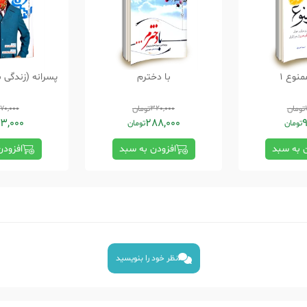
نوع 1
با دخترم
پسرانه (زندگی 
تومان
320,000
تومان
70,000
3,000
288,000
9
تومان
تومان
ن به سبد
افزودن به سبد
افزودن
نظر خود را بنویسید