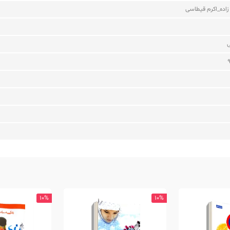
اده_اکرم قیطاسی
ی
10%
10%