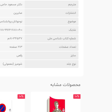
مترجم
دکتر مسعود حاجی ز
انتشارات
صابرین
موضوع
نوجوانان-روانشناس
شابک
978-9964-6181-09-0
شماره کتاب شناسی ملی
81-34537م
تعداد صفحات
213 صفحه
سایز
رقعی
نوع جلد
شومیز (معمولی)
محصولات مشابه
10%
10%