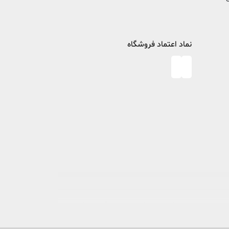
نماد اعتماد فروشگاه
در خصوص مطالعه و کتابخوانی، پا به عرصه وجود گذاشت تا ذره ای از