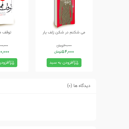
می شکنم در شکن زلف یار
توقف مم
60,000
تومان
100,000
0,000
54,000
تومان
افزودن به سبد
افزود
دیدگاه ها (0)