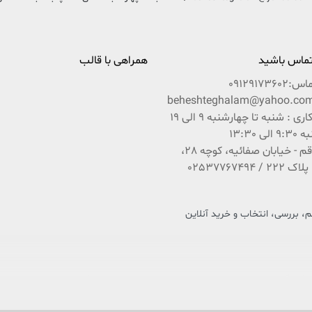
 تماس باشید
همراهی با قالب
ماس:
09129173602
ساعات کاری : شنبه تا چهارشنبه 9 الی 19
ی 13:30
آدرس : قم - خیابان صفائیه، کوچه 28،
 بررسی، انتخاب و خرید آنلاین
 فرهنگ و کتاب کشور عزیزمان ایران است که در راستای تحقق امر و فرمایشات مقام معظم رهبری 
باشد بین شما و ناشران و مؤلفان محترم ایران زمین.