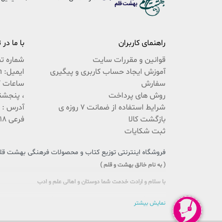
راهنمای کاربران
با ما در
قوانین و مقررات سایت
شماره ت
آموزش ایجاد حساب کاربری و پیگیری
ایمیل: beheshteghalam@yahoo.com
سفارش
روش های پرداخت
، پنجشنبه 9:30 ال
شرایط استفاده از ضمانت 7 روزه ی
بازگشت کالا
فرعی 18 پلاک 222 / 02537767494
ثبت شکایات
فروشگاه اینترنتی توزیع کتاب و محصولات فرهنگی بهشت قلم،
( به نام خالق بهشت و قلم )
با سلام و ارادت خدمت شما دوستان و اهالی علم و ادب
سایتی را که در پیش روی دارید حاصل تلاش بی وقفه جمعی از جوانان اهل
نمایش بیشتر
این بار سنگین فرهنگی را، با یاری و مساعدت شما، به دوش بکشد و پُلی 