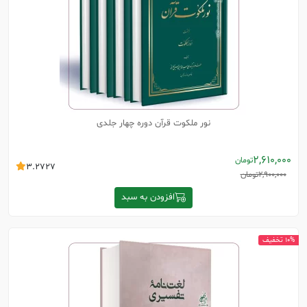
نور ملکوت قرآن دوره چهار جلدی
2,610,000
تومان
3.2727
2,900,000
تومان
افزودن به سبد
10% تخفیف