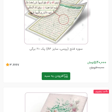
سوره فتح (پرسی، سایز A4) پک 20 برگی
540,000
تومان
3.6667
600,000
تومان
افزودن به سبد
50% تخفیف