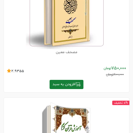
مصحف معین
750,000
تومان
2.9355
800,000
تومان
افزودن به سبد
5% تخفیف