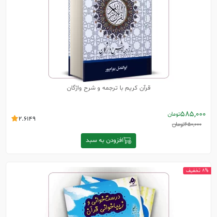
قرآن کریم با ترجمه و شرح واژگان
585,000
تومان
2.6149
650,000
تومان
افزودن به سبد
8% تخفیف