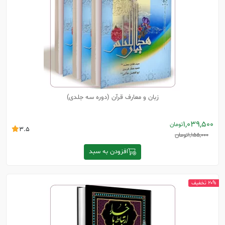
زبان و معارف قرآن (دوره سه جلدی)
1,039,500
تومان
3.5
1,155,000
تومان
افزودن به سبد
20% تخفیف