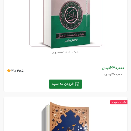
لغت نامه تفسیری
630,000
تومان
3.0455
700,000
تومان
افزودن به سبد
10% تخفیف