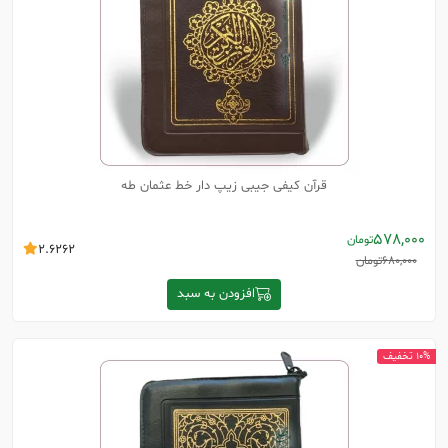
قرآن کیفی جیبی زیپ دار خط عثمان طه
578,000
تومان
2.6262
680,000
تومان
افزودن به سبد
10% تخفیف