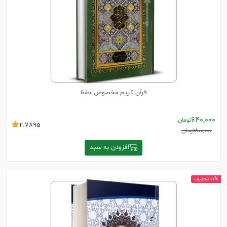
قرآن کریم مخصوص حفظ
640,000
تومان
2.7895
800,000
تومان
افزودن به سبد
10% تخفیف