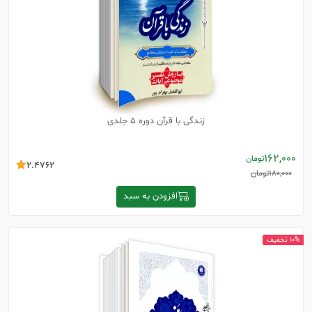
زندگی با قرآن دوره 5 جلدی
162,000
تومان
2.4762
180,000
تومان
افزودن به سبد
10% تخفیف