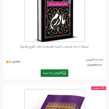
ارتباط با خدا منتخب ادعیه تقدیم به مادر (طرح مادرم)
200,000
تومان
2.8333
250,000
تومان
افزودن به سبد
15% تخفیف