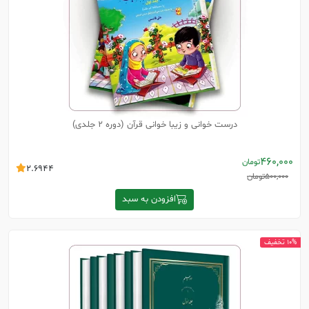
درست خوانی و زیبا خوانی قرآن (دوره 2 جلدی)
460,000
تومان
2.6944
500,000
تومان
افزودن به سبد
10% تخفیف