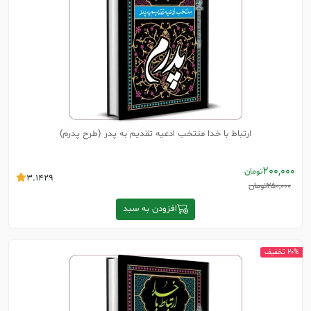
ارتباط با خدا منتخب ادعیه تقدیم به پدر (طرح پدرم)
200,000
تومان
3.1429
250,000
تومان
افزودن به سبد
20% تخفیف