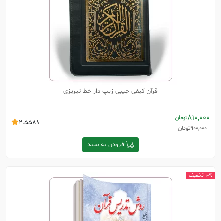
قرآن کیفی جیبی زیپ دار خط نیریزی
810,000
تومان
2.5588
900,000
تومان
افزودن به سبد
10% تخفیف