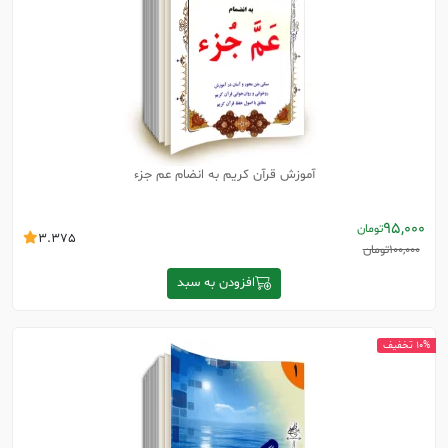
آموزش قرآن کریم به انضام عم جزء
95,000
تومان
3.375
100,000
تومان
افزودن به سبد
10% تخفیف