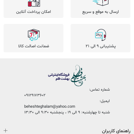
ارسال به موقع و سریع
امکان پرداخت آنلاین
پشتیبانی 9 الی 21
ضمانت اصالت کالا
شماره تماس:
09129173602
ایمیل:
beheshteghalam@yahoo.com
شنبه تا چهارشنبه: 9 الی 19 ، پنجشنبه 9:30 الی 13:30
راهنمای کاربران