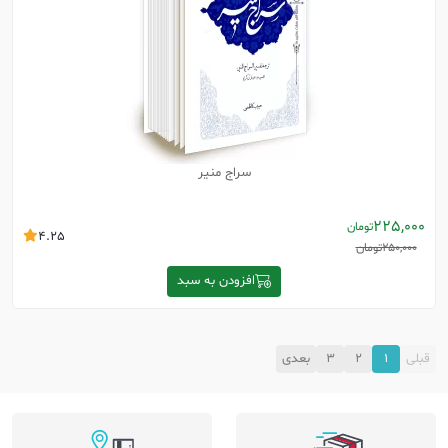
سراج منیر
225,000
تومان
4.25
250,000
تومان
افزودن به سبد
قبلی
1
2
3
بعدی