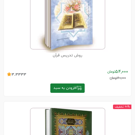
روش تدریس قرآن
54,000
تومان
3.3333
60,000
تومان
افزودن به سبد
20% تخفیف