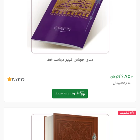
دعای جوشن کبیر درشت خط
46,750
تومان
2.7326
55,000
تومان
افزودن به سبد
10% تخفیف