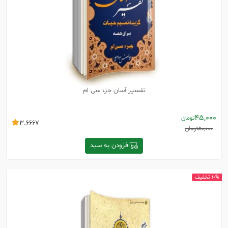
تفسیر آسان جزء سی ام
45,000
تومان
3.6667
50,000
تومان
افزودن به سبد
10% تخفیف