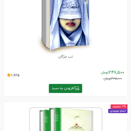
تب مژگان
247,500
تومان
1.625
275,000
تومان
افزودن به سبد
8% تخفیف
اتمام موجودی