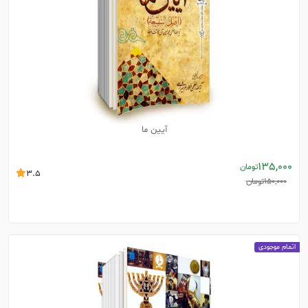
آیین ما
135,000
تومان
3.5
150,000
تومان
اتمام موجودی