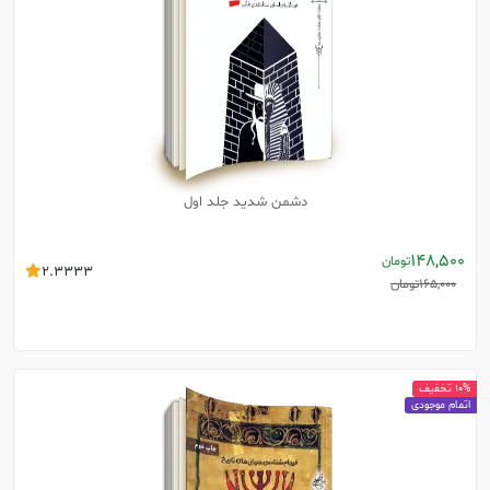
دشمن شدید جلد اول
148,500
تومان
2.3333
165,000
تومان
10% تخفیف
اتمام موجودی