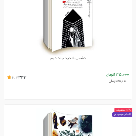
دشمن شدید جلد دوم
135,000
تومان
3.3333
150,000
تومان
10% تخفیف
اتمام موجودی