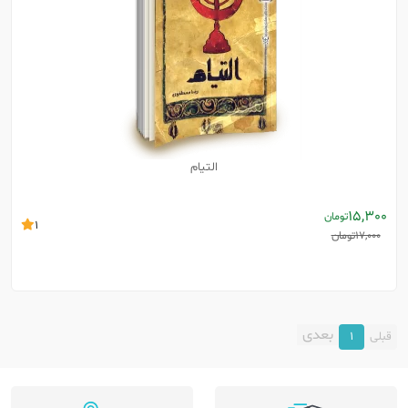
التیام
15,300
تومان
1
17,000
تومان
بعدی
قبلی
1