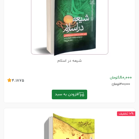
شیعه در اسلام
180,000
تومان
4.1875
200,000
تومان
افزودن به سبد
10% تخفیف