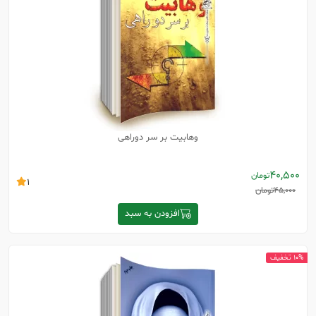
وهابیت بر سر دوراهی
40,500
تومان
1
45,000
تومان
افزودن به سبد
10% تخفیف