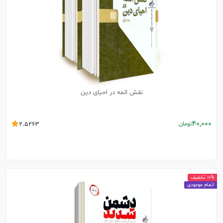
نقش ائمه در احیای دین
40,000
تومان
2.5263
10% تخفیف
اتمام موجودی