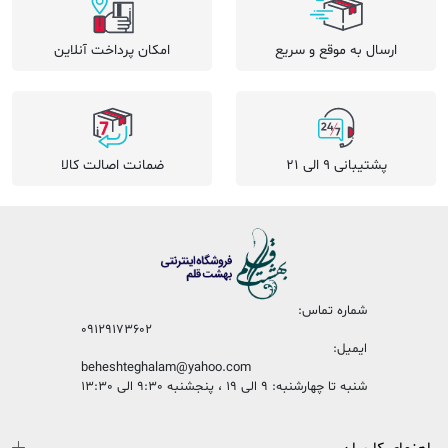
ارسال به موقع و سریع
امکان پرداخت آنلاین
پشتیبانی 9 الی 21
ضمانت اصالت کالا
شماره تماس:
09129173602
ایمیل:
beheshteghalam@yahoo.com
شنبه تا چهارشنبه: 9 الی 19 ، پنجشنبه 9:30 الی 13:30