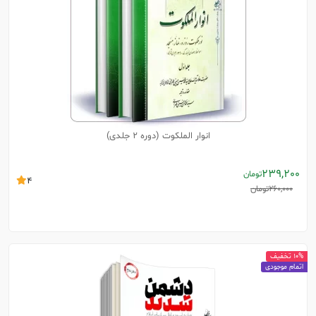
انوار الملکوت (دوره 2 جلدی)
239,200
تومان
4
260,000
تومان
10% تخفیف
اتمام موجودی