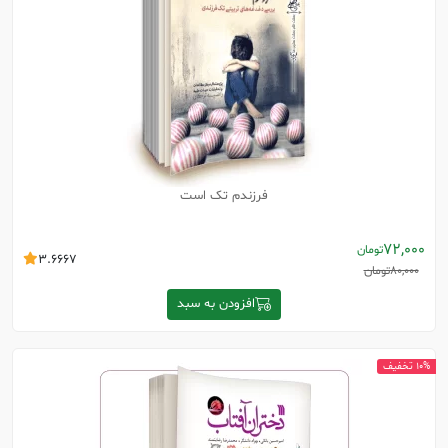
فرزندم تک است
72,000
تومان
3.6667
80,000
تومان
افزودن به سبد
10% تخفیف