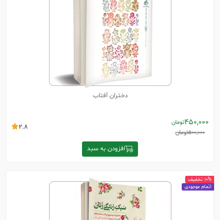
دختران آفتاب
450,000
تومان
2.8
500,000
تومان
افزودن به سبد
10% تخفیف
اتمام موجودی