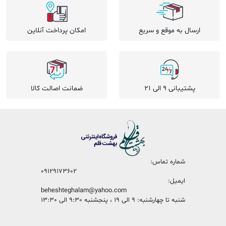
ارسال به موقع و سریع
امکان پرداخت آنلاین
پشتیبانی 9 الی 21
ضمانت اصالت کالا
شماره تماس:
09129173602
ایمیل:
beheshteghalam@yahoo.com
شنبه تا چهارشنبه: 9 الی 19 ، پنجشنبه 9:30 الی 13:30