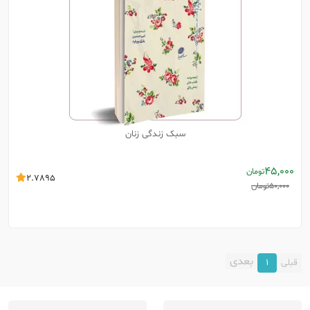
سبک زندگی زنان
45,000
تومان
2.7895
50,000
تومان
بعدی
قبلی
1