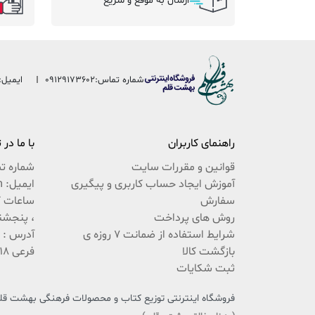
ارسال به موقع و سریع
شماره تماس:
09129173602
ایمیل:
راهنمای کاربران
با ما در
قوانین و مقررات سایت
شماره ت
آموزش ایجاد حساب کاربری و پیگیری
ایمیل: beheshteghalam@yahoo.com
سفارش
روش های پرداخت
، پنجشنبه 9:30 ال
شرایط استفاده از ضمانت 7 روزه ی
بازگشت کالا
فرعی 18 پلاک 222 / 02537767494
ثبت شکایات
فروشگاه اینترنتی توزیع کتاب و محصولات فرهنگی بهشت قلم،