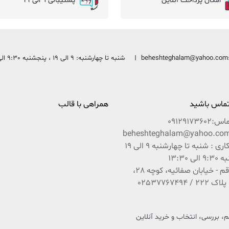
امکان پرداخت آنلاین
پشتیبانی 9 الی 21
beheshteghalam@yahoo.com
شنبه تا چهارشنبه: 9 الی 19 ، پنجشنبه 9:30 الی 13:30
 تماس باشید
همراهی با قالب
ماس:
09129173602
ساعات کاری : شنبه تا چهارشنبه 9 الی 19
ی 13:30
آدرس : قم - خیابان صفائیه، کوچه 28،
 بررسی، انتخاب و خرید آنلاین