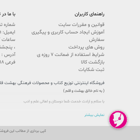
راهنمای کاربران
با ما در
قوانین و مقررات سایت
شماره ت
آموزش ایجاد حساب کاربری و پیگیری
ایمیل: beheshteghalam@yahoo.com
سفارش
روش های پرداخت
، پنجشنبه 9:30 ال
شرایط استفاده از ضمانت 7 روزه ی
بازگشت کالا
فرعی 18 پلاک 222 / 02537767494
ثبت شکایات
فروشگاه اینترنتی توزیع کتاب و محصولات فرهنگی بهشت قلم،
( به نام خالق بهشت و قلم )
با سلام و ارادت خدمت شما دوستان و اهالی علم و ادب
سایتی را که در پیش روی دارید حاصل تلاش بی وقفه جمعی از جوانان اهل
نمایش بیشتر
این بار سنگین فرهنگی را، با یاری و مساعدت شما، به دوش بکشد و پُلی 
گذری بر اهداف ما
کپی برداری از مطالب این فروش
ما در این مجموعه سعی داریم تا دوستانی که به سایت ما شرف یاب می ش