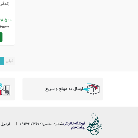
زندگی ب
48,500
165,000
قبلی
1
ارسال به موقع و سریع
شماره تماس:
09129173602
ایمیل: