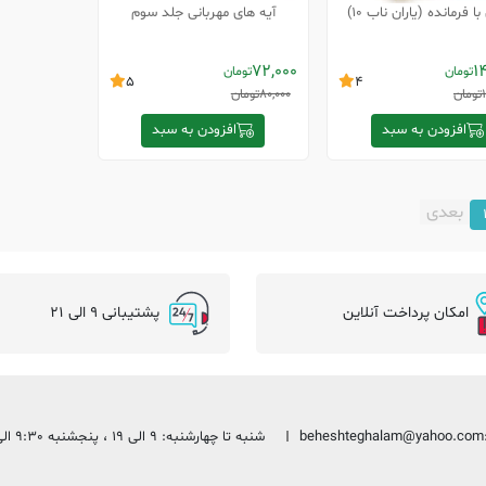
ا فرمانده (یاران ناب 10)
آیه های مهربانی جلد سوم
72,000
1
تومان
تومان
5
4
تومان
80,000
تومان
افزودن به سبد
افزودن به سبد
بعدی
امکان پرداخت آنلاین
پشتیبانی 9 الی 21
beheshteghalam@yahoo.com
شنبه تا چهارشنبه: 9 الی 19 ، پنجشنبه 9:30 الی 13:30