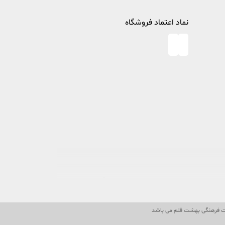
نماد اعتماد فروشگاه
در خصوص مطالعه و کتابخوانی، پا به عرصه وجود گذاشت تا ذره ای از
لات فرهنگی بهشت قلم می باشد