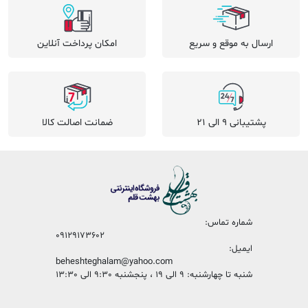
ارسال به موقع و سریع
امکان پرداخت آنلاین
پشتیبانی 9 الی 21
ضمانت اصالت کالا
شماره تماس:
09129173602
ایمیل:
beheshteghalam@yahoo.com
شنبه تا چهارشنبه: 9 الی 19 ، پنجشنبه 9:30 الی 13:30