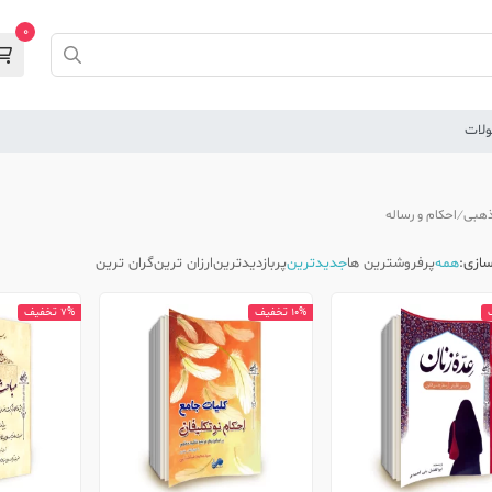
0
لات
هبی
احکام و رساله
ازی:
همه
پرفروشترین ها
جدیدترین
پربازدیدترین
ارزان ترین
گران ترین
10% تخفیف
7% تخفیف