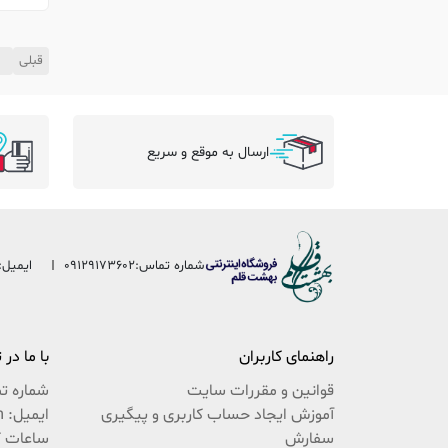
قبلی
1
ارسال به موقع و سریع
شماره تماس:
09129173602
ایمیل:
راهنمای کاربران
با ما در
قوانین و مقررات سایت
شماره ت
آموزش ایجاد حساب کاربری و پیگیری
ایمیل: beheshteghalam@yahoo.com
سفارش