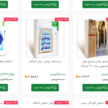
افزودن به سبد
افزودن به سبد
اف
5% تخفیف
5% تخفیف
سش ها و پاسخ های
درسنامه روش بیان احکام
احکام مطه
دانشجویی جلد 16 (رساله
دانشجویی)
232,750
76,000
تومان
تومان
ت
2.5588
2.3444
ومان
80,000
تومان
245,000
توم
افزودن به سبد
افزودن به سبد
اف
له مصور کودکان پسر
آموزش مصور احکام
رس
10% تخفیف
5% تخفیف