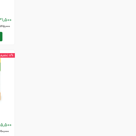
31,500
35,000
ت
5% تخفیف
5,500
90,000
ت