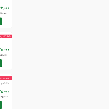
63,000
70,000
ت
آمو
10% تخفیف
25,000
50,000
پر
0 تومان تخفیف
دانشجویی جلد
25,000
25,000
ت