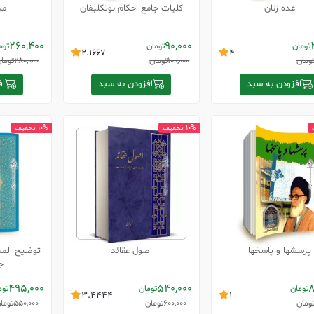
عده زنان
کلیات جامع احکام نوتکلیفان
مب
260,400
90,000
تومان
تومان
توم
2.1667
4
ومان
100,000
تومان
280,000
توما
افزودن به سبد
افزودن به سبد
اف
10% تخفیف
10% تخفیف
پرسشها و پاسخها
اصول عقائد
توضیح المسا
ج
495,000
540,000
8
تومان
تومان
توم
3.4444
1
ومان
600,000
تومان
550,000
توما