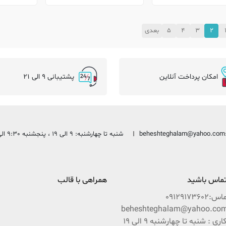
2
3
4
5
بعدی
امکان پرداخت آنلاین
پشتیبانی 9 الی 21
beheshteghalam@yahoo.com
شنبه تا چهارشنبه: 9 الی 19 ، پنجشنبه 9:30 الی 13:30
 تماس باشید
همراهی با قالب
ماس:
09129173602
ساعات کاری : شنبه تا چهارشنبه 9 الی 19