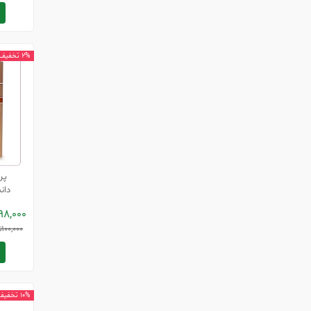
2% تخفیف
پر
98,000
100,000
ت
رسا
10% تخفیف