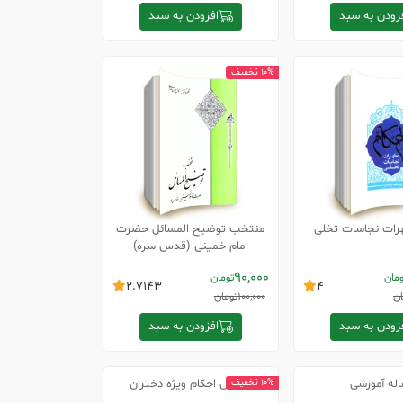
زودن به سبد
افزودن به سبد
10% تخفیف
رات نجاسات تخلی
منتخب توضیح المسائل حضرت
امام خمینی (قدس سره)
90,000
ومان
تومان
2.7143
4
ان
100,000
تومان
زودن به سبد
افزودن به سبد
اله آموزشی
آموزش احکام ویژه دختران
10% تخفیف