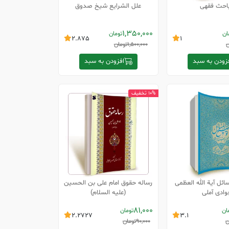
احث فقهی
علل الشرایع شیخ صدوق
1,350,000
ان
تومان
2.875
1
ن
1,500,000
تومان
زودن به سبد
افزودن به سبد
10% تخفیف
ئل آیة الله العظمی
رساله حقوق امام علی بن الحسین
وادی آملی
(علیه السلام)
81,000
ان
تومان
2.2727
3.1
ن
90,000
تومان