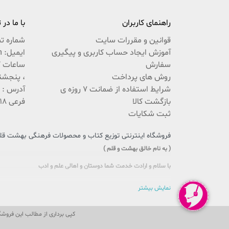
راهنمای کاربران
با ما در
قوانین و مقررات سایت
شماره ت
آموزش ایجاد حساب کاربری و پیگیری
ایمیل: beheshteghalam@yahoo.com
سفارش
روش های پرداخت
، پنجشنبه 9:30 ال
شرایط استفاده از ضمانت 7 روزه ی
بازگشت کالا
فرعی 18 پلاک 222 / 02537767494
ثبت شکایات
فروشگاه اینترنتی توزیع کتاب و محصولات فرهنگی بهشت قلم،
( به نام خالق بهشت و قلم )
با سلام و ارادت خدمت شما دوستان و اهالی علم و ادب
سایتی را که در پیش روی دارید حاصل تلاش بی وقفه جمعی از جوانان اهل
نمایش بیشتر
این بار سنگین فرهنگی را، با یاری و مساعدت شما، به دوش بکشد و پُلی 
گذری بر اهداف ما
کپی برداری از مطالب این فروش
ما در این مجموعه سعی داریم تا دوستانی که به سایت ما شرف یاب می ش