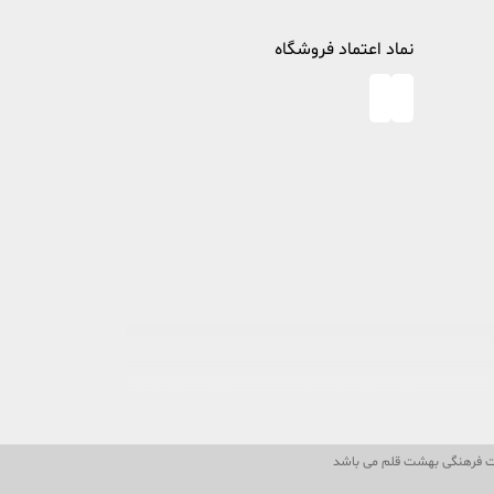
نماد اعتماد فروشگاه
در خصوص مطالعه و کتابخوانی، پا به عرصه وجود گذاشت تا ذره ای از
لات فرهنگی بهشت قلم می باشد