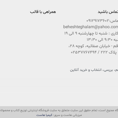
 تماس باشید
همراهی با قالب
ماس:
09129173602
ساعات کاری : شنبه تا چهارشنبه 9 الی 19
ی 13:30
آدرس : قم - خیابان صفائیه، کوچه 28،
 بررسی، انتخاب و خرید آنلاین
 فرهنگ و کتاب کشور عزیزمان ایران است که در راستای تحقق امر و فرمایشات مقام معظم رهبری 
باشد بین شما و ناشران و مؤلفان محترم ایران زمین.
گاه ممنوع است، تمام حقوق این سایت متعلق به سایت فروشگاه اینترنتی توزیع کتاب و محصو
وند با دستی پر و رضایت کامل از سایت خارج شوند.
میزبانی هاست و سرور:
کیمیا هاست