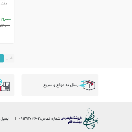
دفتر
19,000
ت
20,000
تو
قبلی
1
ارسال به موقع و سریع
شماره تماس:
09129173602
ایمیل: