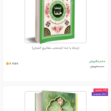
ارتباط با خدا (منتخب مفاتیح الجنان)
80,000
تومان
2.9167
100,000
تومان
10% تخفیف
اتمام موجودی