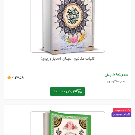
کلیات مفاتیح الجنان (سایز وزیری)
595,000
تومان
2.2759
700,000
تومان
افزودن به سبد
20% تخفیف
اتمام موجودی