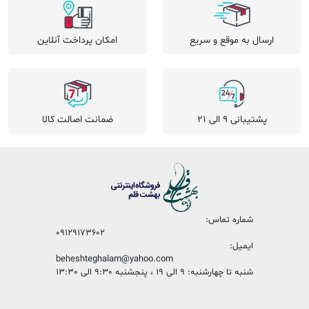
ارسال به موقع و سریع
امکان پرداخت آنلاین
پشتیبانی 9 الی 21
ضمانت اصالت کالا
شماره تماس:
09129173602
ایمیل:
beheshteghalam@yahoo.com
شنبه تا چهارشنبه: 9 الی 19 ، پنجشنبه 9:30 الی 13:30