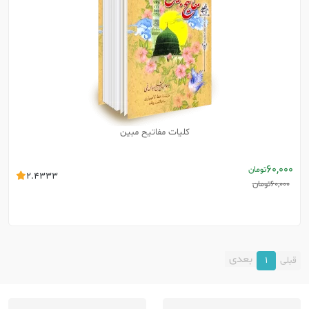
کلیات مفاتیح مبین
60,000
تومان
2.4333
60,000
تومان
بعدی
قبلی
1