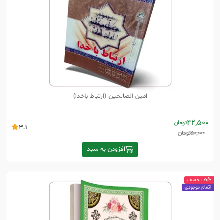
امین الصالحین (ارتباط باخدا)
42,500
تومان
3.1
50,000
تومان
افزودن به سبد
20% تخفیف
اتمام موجودی