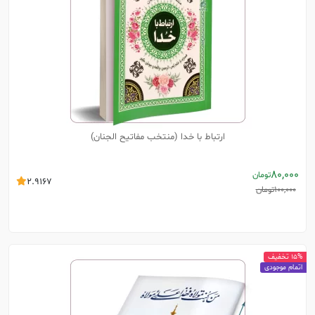
ارتباط با خدا (منتخب مفاتیح الجنان)
80,000
تومان
2.9167
100,000
تومان
15% تخفیف
اتمام موجودی