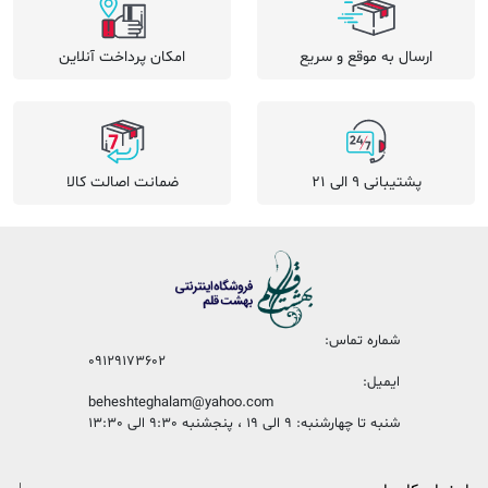
ارسال به موقع و سریع
امکان پرداخت آنلاین
پشتیبانی 9 الی 21
ضمانت اصالت کالا
شماره تماس:
09129173602
ایمیل:
beheshteghalam@yahoo.com
شنبه تا چهارشنبه: 9 الی 19 ، پنجشنبه 9:30 الی 13:30