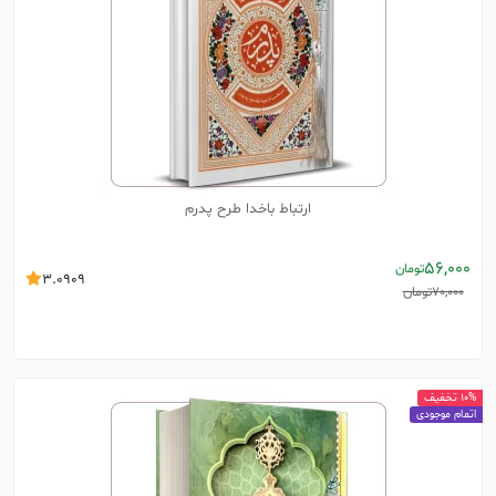
ارتباط باخدا طرح پدرم
56,000
تومان
3.0909
70,000
تومان
10% تخفیف
اتمام موجودی