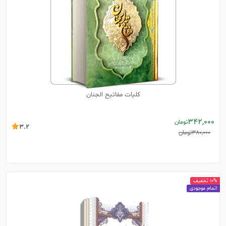
کلیات مفاتیح الجنان
342,000
تومان
3.2
380,000
تومان
10% تخفیف
اتمام موجودی