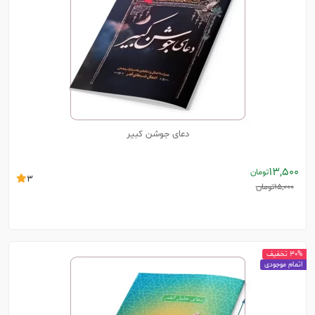
دعای جوشن کبیر
13,500
تومان
3
15,000
تومان
30% تخفیف
اتمام موجودی