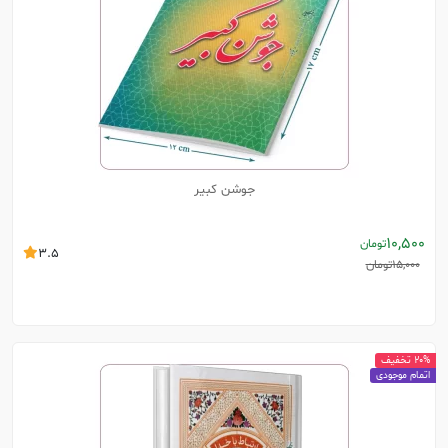
جوشن کبیر
10,500
تومان
3.5
15,000
تومان
20% تخفیف
اتمام موجودی