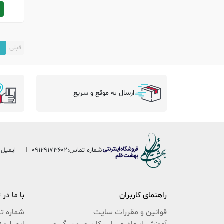
قبلی
1
ارسال به موقع و سریع
شماره تماس:
09129173602
ایمیل:
راهنمای کاربران
با ما در
قوانین و مقررات سایت
شماره ت