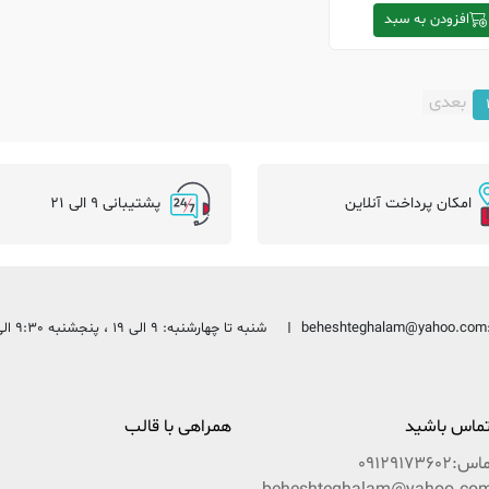
افزودن به سبد
بعدی
امکان پرداخت آنلاین
پشتیبانی 9 الی 21
beheshteghalam@yahoo.com
شنبه تا چهارشنبه: 9 الی 19 ، پنجشنبه 9:30 الی 13:30
 تماس باشید
همراهی با قالب
ماس:
09129173602