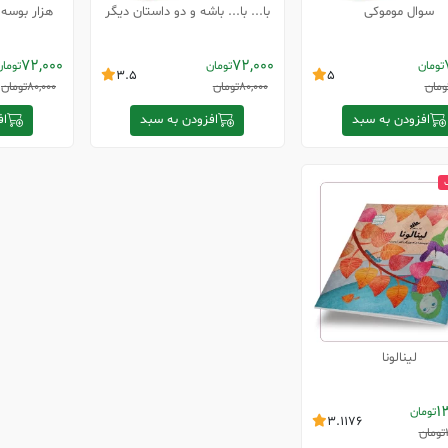
سوال موموکی
با... با... باشه و دو داستان دیگر
هزار بوسه 
72,000
72,000
تومان
تومان
توما
3.5
5
ومان
80,000
تومان
80,000
تومان
افزودن به سبد
افزودن به سبد
اف
لینالونا
1
تومان
3.1176
تومان