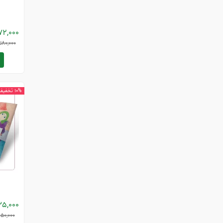
72,000
80,000
ت
10% تخفیف
35,000
150,000