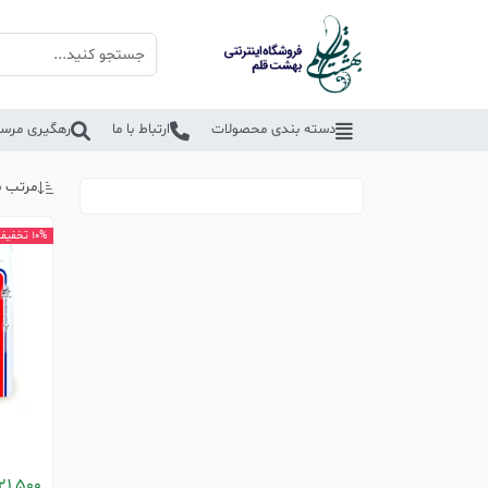
دسته بندی محصولات
ارتباط با ما
رهگیری مرسو
مرتب س
10% تخفیف
21,500