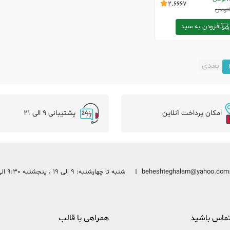
2.6667
تومان
افزودن به سبد
بعدی
امکان پرداخت آنلاین
پشتیبانی 9 الی 21
beheshteghalam@yahoo.com
شنبه تا چهارشنبه: 9 الی 19 ، پنجشنبه 9:30 الی 13:30
 تماس باشید
همراهی با قالب