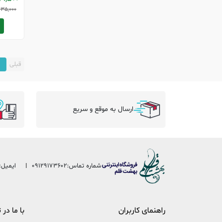
135,000
قبلی
1
ارسال به موقع و سریع
شماره تماس:
09129173602
ایمیل:
راهنمای کاربران
با ما در