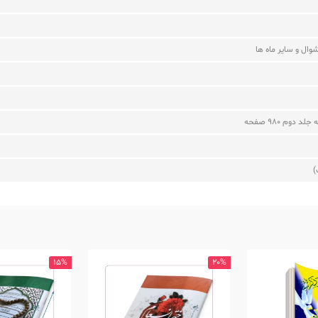
وال و سایر ماه ها
)
15%
20%