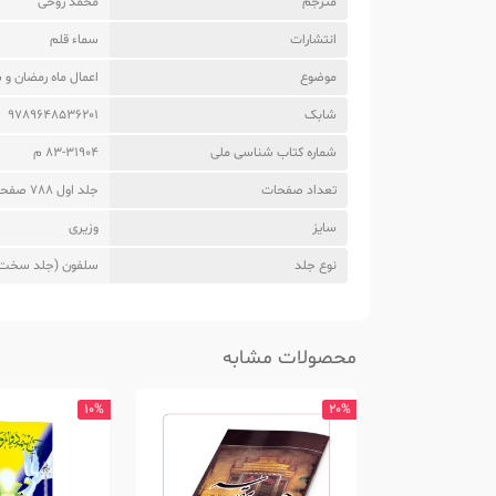
مترجم
محمد روحی
انتشارات
سماء قلم
موضوع
اعمال ماه رمضان و ش
شابک
9789648536201
شماره کتاب شناسی ملی
83-31904 م
تعداد صفحات
جلد اول 788 صفحه جلد دوم 980 صفحه
سایز
وزیری
نوع جلد
سلفون (جلد سخت
محصولات مشابه
10%
20%