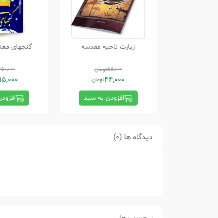
زیارت ناحیه مقدسه
گنجهای معن
55,000
تومان
50,000
15,000
44,000
تومان
افزودن به سبد
افزود
دیدگاه ها (0)