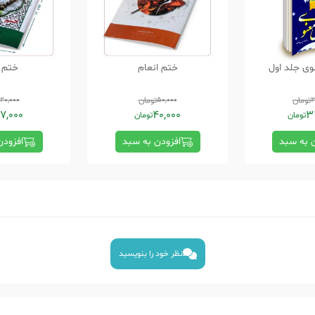
وی جلد اول
ختم انعام
ختم 
3
تومان
50,000
تومان
20,000
17,000
40,000
3
تومان
تومان
ن به سبد
افزودن به سبد
افزودن
نظر خود را بنویسید