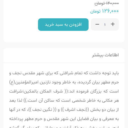
140,000
تومان
126,000
تومان
افزودن به سبد خرید
اطلاعات بیشتر
باید توجه داشت که تمام شرافتی که برای شهر مقدس نجف و
حرم مطهر بیان گردیده، به خاطر وجود نازنین امیرالمؤمنین(ع)
است که بزرگان فرموده اند:(( شرف المکان بالمکین؛شرافت
هر مکانی به خاطر شخصی است که ساکن آن است.)) لذا بعد
از بیان دو بخش ((نجف اشرف )) و (( نگین نجف ))، که در آنها
به معرفی و بیان فضایل این شهر مقدس و حرم مطهر پرداخته
ایم، در این بخش، به ذکر آیات و و روایاتی که بیان گر گوشه