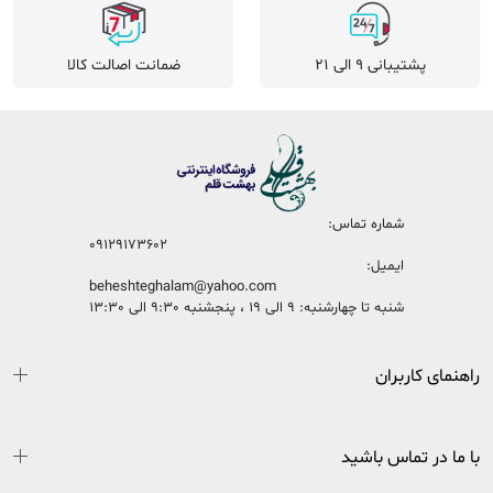
پشتیبانی 9 الی 21
ضمانت اصالت کالا
شماره تماس:
09129173602
ایمیل:
beheshteghalam@yahoo.com
شنبه تا چهارشنبه: 9 الی 19 ، پنجشنبه 9:30 الی 13:30
راهنمای کاربران
با ما در تماس باشید