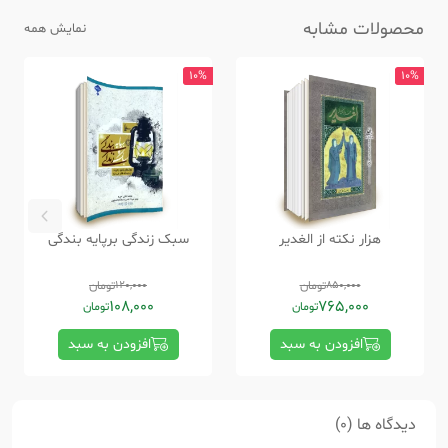
محصولات مشابه
نمایش همه
10%
10%
هزار نکته از الغدیر
سبک زندگی برپایه بندگی
850,000
تومان
120,000
تومان
108,000
765,000
تومان
تومان
افزودن به سبد
افزودن به سبد
دیدگاه ها (0)