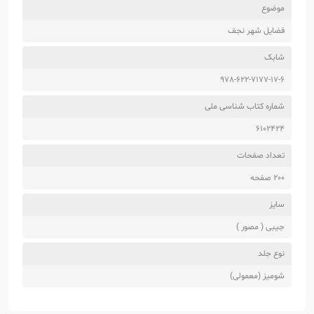
موضوع
فضایل شهر نجف
شابک
978-622-7177-17-6
شماره کتاب شناسی ملی
6102424
تعداد صفحات
200 صفحه
سایز
جیبی ( مصور )
نوع جلد
شومیز (معمولی)