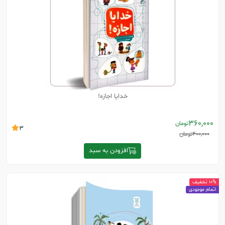
خدایا اجازه!
360,000
تومان
3
400,000
تومان
افزودن به سبد
10% تخفیف
اتمام موجودی