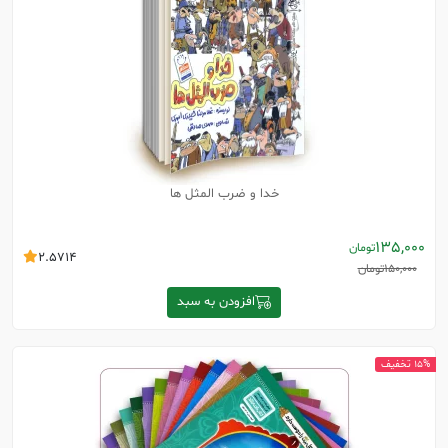
خدا و ضرب المثل ها
135,000
تومان
2.5714
150,000
تومان
افزودن به سبد
15% تخفیف