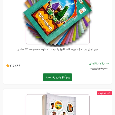
من اهل بیت (علیهم السلام) را دوست دارم مجموعه 14 جلدی
1,071,000
تومان
2.5286
1,260,000
تومان
افزودن به سبد
10% تخفیف