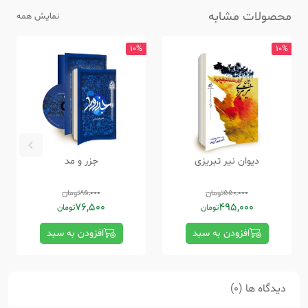
محصولات مشابه
نمایش همه
10%
10%
دیوان نیر تبریزی
جزر و مد
550,000
تومان
85,000
تومان
76,500
495,000
تومان
تومان
افزودن به سبد
افزودن به سبد
دیدگاه ها (0)