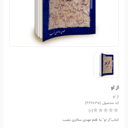
از او
از او
کد محصول (446835)
(0)
کتاب"از او" به قلم مهدی سالاری نصب