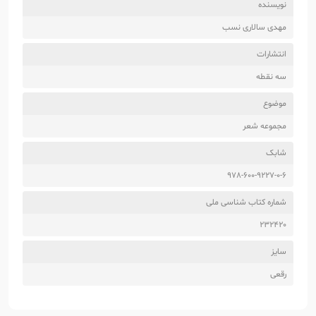
نویسنده
مهدی سالاری نسب
انتشارات
سه نقطه
موضوع
مجموعه شعر
شابک
978-600-9227-0-6
شماره کتاب شناسی ملی
232420
سایز
رقعی