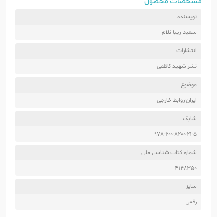
مشخصات محصول
نویسنده
سعید زیبا کلام
انتشارات
نشر شهید کاظمی
موضوع
ایران-روابط خارجی
شابک
978-600-8200-21-5
شماره کتاب شناسی ملی
4148350
سایز
رقعی