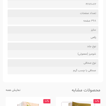
4676072
تعداد صفحات
368 صفحه
سایز
رقعی
نوع جلد
شومیز (معمولی)
نوع صحافی
صحافی با چسب گرم
محصولات مشابه
نمایش همه
10%
10%