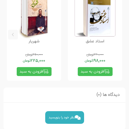
استاد عشق
شهریار
220,000
تومان
250,000
تومان
225,000
198,000
تومان
تومان
افزودن به سبد
افزودن به سبد
دیدگاه ها (0)
نظر خود را بنویسید