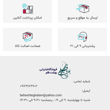
ارسال به موقع و سریع
امکان پرداخت آنلاین
پشتیبانی 9 الی 21
ضمانت اصالت کالا
شماره تماس:
09129173602
ایمیل:
beheshteghalam@yahoo.com
شنبه تا چهارشنبه: 9 الی 19 ، پنجشنبه 9:30 الی 13:30