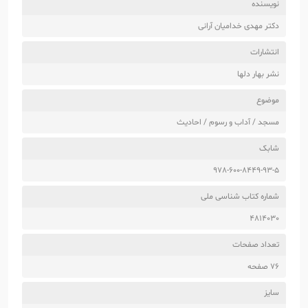
نویسنده
دکتر مهدی خدامیان آرانی
انتشارات
نشر بهار دلها
موضوع
مسجد / آداب و رسوم / احادیث
شابک
978-600-8449-93-5
شماره کتاب شناسی ملی
4814030
تعداد صفحات
76 صفحه
سایز