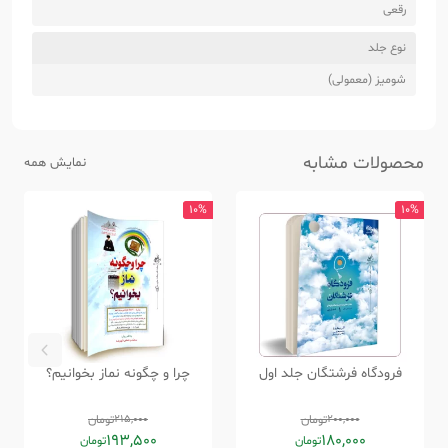
رقعی
نوع جلد
شومیز (معمولی)
محصولات مشابه
نمایش همه
10%
10%
فرودگاه فرشتگان جلد اول
چرا و چگونه نماز بخوانیم؟
200,000
تومان
215,000
تومان
193,500
180,000
تومان
تومان