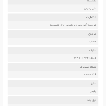
نویسنده
علی رحیمی
انتشارات
موسسه آموزشی و پژوهشی امام خمینی ره
موضوع
حجاب
شابک
978-600-444-058-5
تعداد صفحات
266 صفحه
سایز
وزیری
نوع جلد