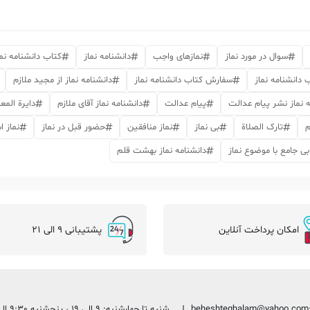
سوال در مورد نماز
نمازهای واجب
دانشنامه نماز
کتاب دانشنامه نما
 دانشنامه نماز
سفارش کتاب دانشنامه نماز
دانشنامه نماز از مجید ملازم
ه نماز نشر پیام عدالت
پیام عدالت
دانشنامه نماز آقای ملازم
دایرة المع
م
تارک الصلاة
بی نماز
نماز منافقین
حضور قبل در نماز
نماز 
بی جامع با موضوع نماز
دانشنامه نماز بهشت قلم
امکان پرداخت آنلاین
پشتیبانی 9 الی 21
beheshteghalam@yahoo.com
شنبه تا چهارشنبه: 9 الی 19 ، پنجشنبه 9:30 الی 13:30