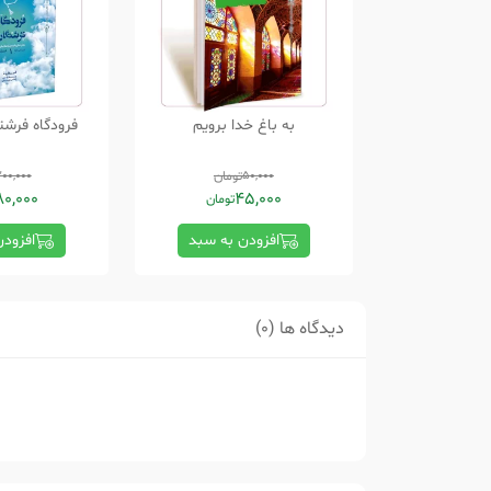
به باغ خدا برویم
فرودگاه فرشت
50,000
تومان
200,000
80,000
45,000
تومان
افزودن به سبد
افزود
دیدگاه ها (0)