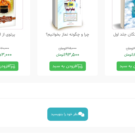
گان جلد اول
چرا و چگونه نماز بخوانیم؟
پرتوی از ا
تومان
215,000
تومان
170,000
53,000
193,500
1
تومان
تومان
ن به سبد
افزودن به سبد
افزودن
نظر خود را بنویسید