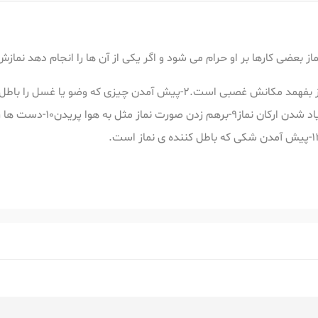
 نماز بعضی کارها بر او حرام می شود و اگر یکی از آن ها را انجام دهد نما
خندیدن6-گریستن7-رو از قبله بر