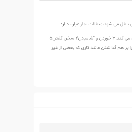
زش باطل می شود،مبطلات نماز عبارتند از:
1-از بین رفتن یکی از شرط های نماز؛مثلا در بین نماز بفهمد مکانش غصبی است.2-پیش آمدن چیزی که وضو یا غسل را باطل می کند.3-خوردن و آشامیدن4-سخن گفتن5-
 گرداندن8-کم یا زیاد شدن ارکان نماز9-برهم زدن صورت نماز مثل به هوا پریدن10-دست ها را بر هم گذاشتن مانند کاری که بعضی از غیر