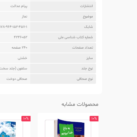
انتشارات
پیام عدالت
موضوع
نماز
شابک
978-964-152-457-1
شماره کتاب شناسی ملی
4246052
تعداد صفحات
240 صفحه
سایز
خشتی
نوع جلد
سلفون (جلد سخت
نوع صحافی
صحافی دوخت
محصولات مشابه
10%
10%