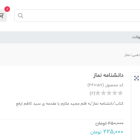
0
لات
هبی
نماز
دانشنامه نماز
کد محصول (448157)
(2)
کتاب"دانشنامه نماز"به قلم مجید ملازم با مقدمه ی سید کاظم ارفع
250,000
تومان
225,000
تومان