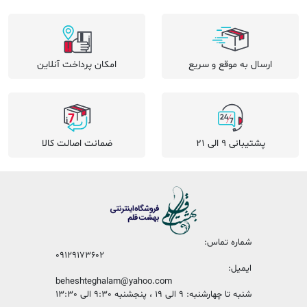
ارسال به موقع و سریع
امکان پرداخت آنلاین
پشتیبانی 9 الی 21
ضمانت اصالت کالا
شماره تماس:
09129173602
ایمیل:
beheshteghalam@yahoo.com
شنبه تا چهارشنبه: 9 الی 19 ، پنجشنبه 9:30 الی 13:30