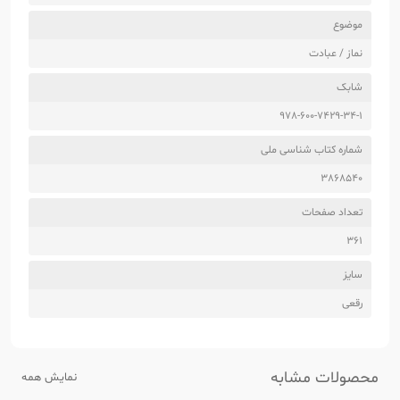
موضوع
نماز / عبادت
شابک
978-600-7429-34-1
شماره کتاب شناسی ملی
3868540
تعداد صفحات
361
سایز
رقعی
محصولات مشابه
نمایش همه