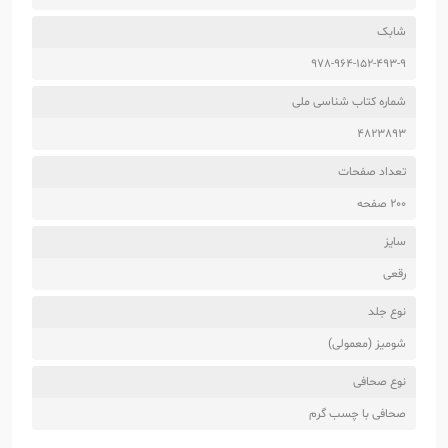
شابک
978-964-152-493-9
شماره کتاب شناسی ملی
4823893
تعداد صفحات
200 صفحه
سایز
رقعی
نوع جلد
شومیز (معمولی)
نوع صحافی
صحافی با چسب گرم