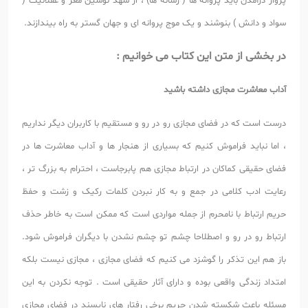
پرواز درآمدن باید پروانه ها ( رسانه ها) ، از شهد نوشین مغز و عقلانیت (
سواد و دانش ) بنوشند و یک موج پروانه ای و جهان گستر به راه بیندازند.
در بخشی از متن این کتاب می خوانیم :
آداب معاشرت مجازی داشته باشید
درست است که در فضای مجازی رو در رو و مستقیم با کاربران دیگر نداریم
، اما نباید فراموش کنیم که بسیاری از هنجار ها و آداب معاشرت ها در
فضای حقیقی کماکان در ارتباط مجازی هم پابرجاست ، احترام به بزرگ تر ،
رعایت ادب کلامی در جمع و به کار نبردن کلمات رکیک و زشت و حفظ
حریم ارتباط با نامحرم از جمله مواردی است که ممکن است به خاطر حذف
ارتباط رو در رو و اصطلاحا چشم تو چشم نشدن با دیگران فراموش شود.
باز هم این تذکر را گوشزد می کنیم که فضای مجازی ، مجازی نیست بلکه
امتداد زندگی واقعی بوده و دارای آثار حقیقی است . توجه نکردن به این
مسئله باعث شکسته شدن حریم برخی رفتار های ناپسند در فضای مجازی