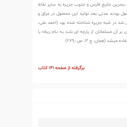
 ،بحرین خلیج فارس و جنوب جزیره به سایر نقاط
ول بودند مدتی بعد تولید این محصول در عراق و
می شد در شبه جزیره شناخته شده بود (احمد علی،
دها مسلمانان در کفن کردن مردگان از آن استفاده می کردند (ابن سعد، 1410ق، ج2، ص216). افزون بر آن مسلمانان از پارچه ای بلنـد بـه نـام ریط» با
برگرفته از صفحه 141 کتاب