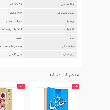
شناسه ملی
5643889
تعداد صفحات
314 صفحه
موضوع
حجاب/اسلام
انتشارات
انتشارات پژوهشکده 
سایز
رقعی
نوع صحافی
صحافی با چسب گر
زبان کتاب
زبان فارسی
محصولات مشابه
10%
10%