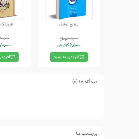
مطلع عشق
فرهنگ خ
185,000
تومان
00,000
70,000
166,500
تومان
افزودن به سبد
افزود
دیدگاه ها (0)
برچسب ها