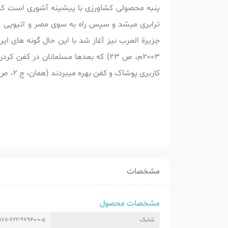
پنبه محصولی کشاورزی با پیشینه آشوری است که آ
ترابری میشد و سپس راه به سوی مصر و اتیوپی .ی
جزيرة العرب نیز آغاز شد با این حال گونه های ا
کاربری پوشاک و کفن بهره میبردند (همان، ج 2، ص217). پارچه صحاری جایی در یمن نیز پوشش خوبی بود که برای کفن استفاده میشد (همان، ج 3، ص 279٫)
مشخصات
مشخصات محصول
شابک
978-622-97940-0-5