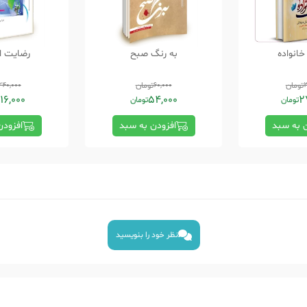
انواده
به رنگ صبح
رضایت از
3
تومان
60,000
تومان
240,000
16,000
54,000
2
تومان
تومان
ن به سبد
افزودن به سبد
افزودن
نظر خود را بنویسید