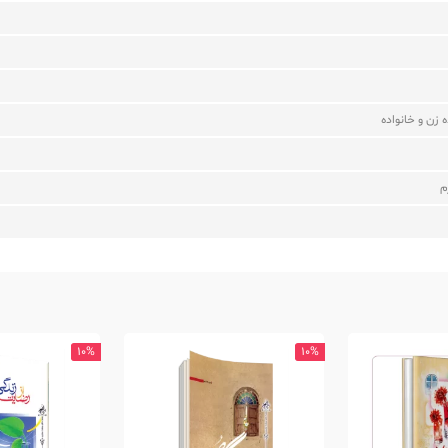
زن و خانواده
م
10%
10%