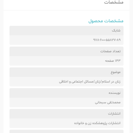
مشخصات
مشخصات محصول
شابک
978-600-55827-89
تعداد صفحات
143 صفحه
موضوع
زنان در اسلام/زنان/مسائل اجتماعی و اخلاقی
نویسنده
محمدتقی سبحانی
انتشارات
انتشارات پژوهشکده زن و خانواده