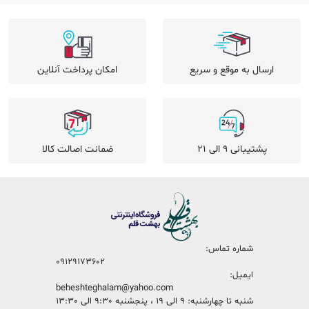
ارسال به موقع و سریع
امکان پرداخت آنلاین
پشتیبانی 9 الی 21
ضمانت اصالت کالا
شماره تماس:
09129173602
ایمیل:
beheshteghalam@yahoo.com
شنبه تا چهارشنبه: 9 الی 19 ، پنجشنبه 9:30 الی 13:30