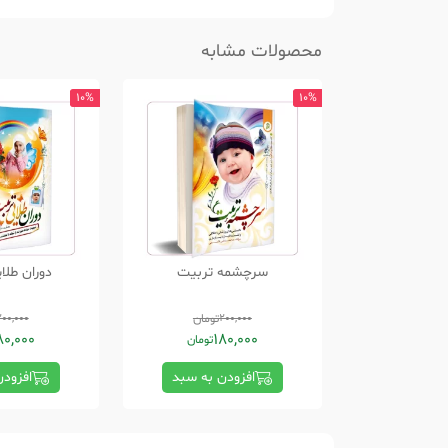
محصولات مشابه
10%
10%
سرچشمه تربیت
دوران طلا
200,000
تومان
200,000
80,000
180,000
تومان
افزودن به سبد
افزود