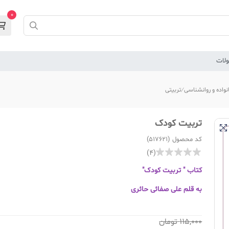
0
لات
نواده و روانشناسی
تربیتی
تربیت کودک
کد محصول (517621)
(4)
کتاب " تربیت کودک"
به قلم علی صفائی حائری
115,000
تومان