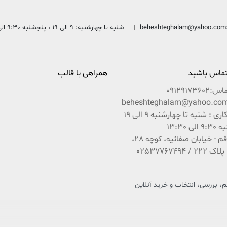
beheshteghalam@yahoo.com
شنبه تا چهارشنبه: 9 الی 19 ، پنجشنبه 9:30 الی 13:30
 تماس باشید
همراهی با قالب
ماس:
09129173602
ساعات کاری : شنبه تا چهارشنبه 9 الی 19
ی 13:30
آدرس : قم - خیابان صفائیه، کوچه 28،
 بررسی، انتخاب و خرید آنلاین