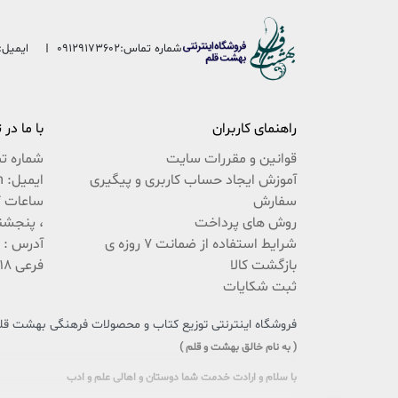
شماره تماس:
09129173602
ایمیل:
راهنمای کاربران
با ما در
قوانین و مقررات سایت
شماره ت
آموزش ایجاد حساب کاربری و پیگیری
ایمیل: beheshteghalam@yahoo.com
سفارش
روش های پرداخت
، پنجشنبه 9:30 ال
شرایط استفاده از ضمانت 7 روزه ی
بازگشت کالا
فرعی 18 پلاک 222 / 02537767494
ثبت شکایات
فروشگاه اینترنتی توزیع کتاب و محصولات فرهنگی بهشت قلم،
( به نام خالق بهشت و قلم )
با سلام و ارادت خدمت شما دوستان و اهالی علم و ادب