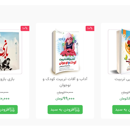
10%
10%
یی تربیت
آداب و آفات تربیت کودک و
بازی بازو
نوجوان
تومان
110,000
تومان
100,000
90,000
99,000
1
تومان
تومان
ن به سبد
افزودن به سبد
افزودن