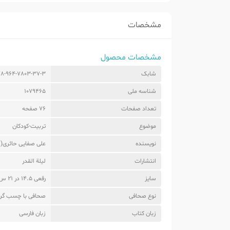
مشخصات
مشخصات محصول
شابک
8-964-7803-37-3
شناسه ملی
1079465
تعداد صفحات
76 صفحه
موضوع
تربیت-کودکان
نویسنده
علی صفایی حائری( 
انتشارات
لیلة القدر
سایز
رقعی 14.5 در 21 س
نوع صحافی
صحافی با چسب گر
زبان کتاب
زبان فارسی