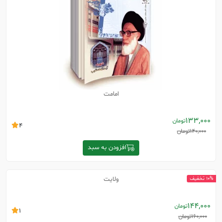
امامت
133,000
تومان
4
140,000
تومان
افزودن به سبد
ولایت
10% تخفیف
144,000
تومان
1
160,000
تومان