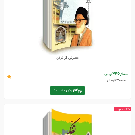
معارفی از قرآن
446,500
تومان
1
470,000
تومان
افزودن به سبد
5% تخفیف