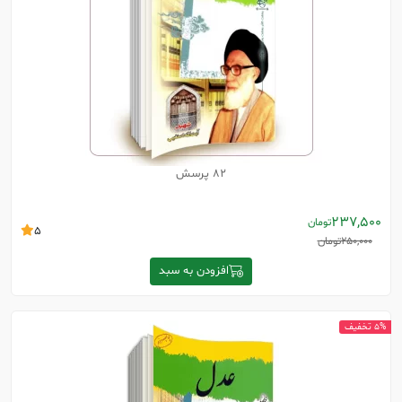
82 پرسش
237,500
تومان
5
250,000
تومان
افزودن به سبد
5% تخفیف