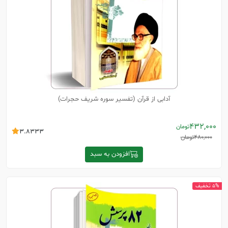
آدابی از قرآن (تفسیر سوره شریف حجرات)
432,000
تومان
3.8333
480,000
تومان
افزودن به سبد
5% تخفیف