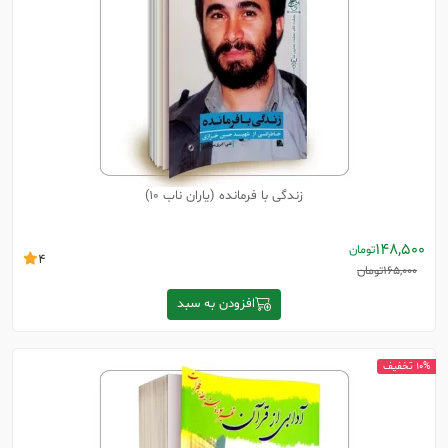
زندگی با فرمانده (یاران ناب 10)
148,500
تومان
4
165,000
تومان
افزودن به سبد
10% تخفیف