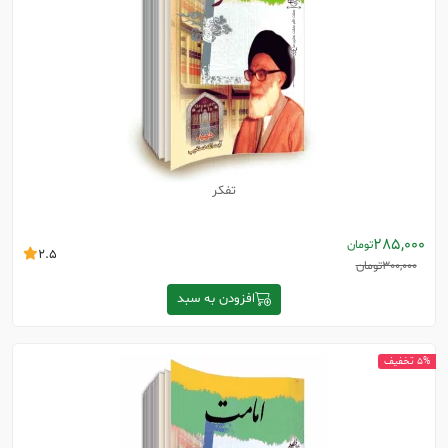
تفکر
285,000
تومان
2.5
300,000
تومان
افزودن به سبد
5% تخفیف