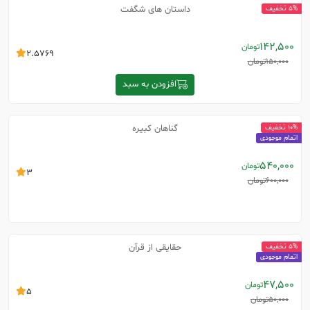
داستان های شگفت
5% تخفیف
142,500
تومان
2.5769
150,000
تومان
افزودن به سبد
گناهان کبیره
10% تخفیف
اتمام موجودی
540,000
تومان
3
600,000
تومان
حقایقی از قرآن
5% تخفیف
اتمام موجودی
47,500
تومان
5
50,000
تومان