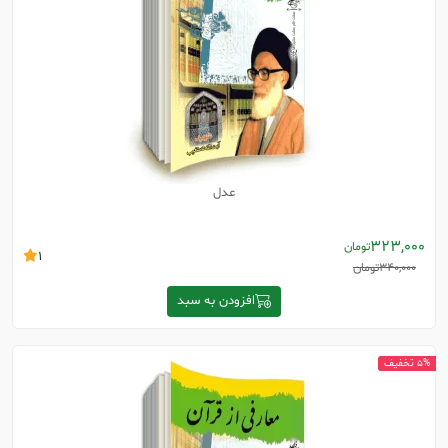
عدل
323,000
تومان
1
340,000
تومان
افزودن به سبد
5% تخفیف