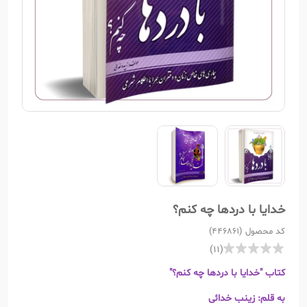
خدایا با دردها چه کنم؟
کد محصول (446861)
(11)
کتاب "خدایا با دردها چه کنم؟"
به قلم: زینب خدائی