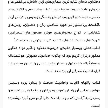
دختران، درمان شایع‌ترین بیماری‌های زنان شامل: بی‌نظمی‌ها و
دردهای عادت ماهیانه، سندرم، عفونت‌های رحمی، ناتوانی‌های
جنسی، کیست و فیبروم، عوامل یائسگی زودرس و درمان آن و
ناگفته‌هایی بسیار در حوزه سلامتی زنان و دختران، روش‌های
شفایابی با انواع دم‌نوش‌های موثر، معجون‌های سحرآمیز،
شربت‌های مفید، غذاهای شفابخش، زالوتراپی و حجامت."
کتاب عملی وبسیار مفیدی درزمینه تغذیه وتاثیر مواد غذایی
مذکور درقرآن کریم بود که چگونه خدادوند بصورتی هوشمندانه
وحسابگرانه خاصیتهای بسیار مفید غذایی را دراین محصولات
قرارداده وبه معرفی آن پرداخته است.
کتاب باالهام ازآیات واحادیث مبحث را پیش برده وسپس
خواص غذایی آن رابیان نموده ودرپایان هدف نهایی ازتغذیه را
رسیدن به آرامش که جز با یاد خدا دلها آرام نمی گیرد برشمرده
است.