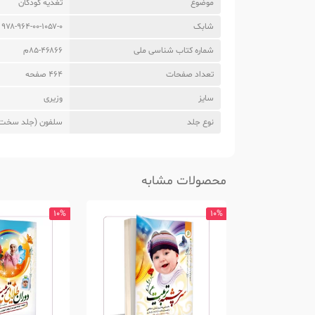
موضوع
تغذیه کودکان
شابک
۹۷۸-۹۶۴-۰۰-۱۰۵۷-۰
شماره کتاب شناسی ملی
۸۵-۴۶۸۶۶م
تعداد صفحات
464 صفحه
سایز
وزیری
نوع جلد
سلفون (جلد سخت
محصولات مشابه
10%
10%