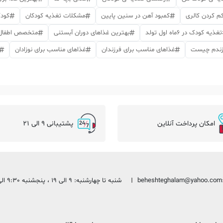
م کردن کالری
کمبود آهن در سنین پایین
مشکلات تغذیه کودکان
کودک
تغذیه کودک در 6ماه اول تولد
بهترین غذاهای دوران آبستنی
متخصص اطفال
رزندم چیست
غذاهای مناسب برای فرزندان
غذاهای مناسب برای نوزادان
امکان پرداخت آنلاین
پشتیبانی 9 الی 21
beheshteghalam@yahoo.com
شنبه تا چهارشنبه: 9 الی 19 ، پنجشنبه 9:30 الی 13:30