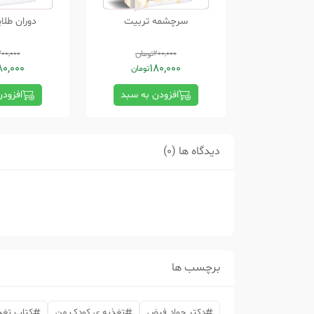
سرچشمه تربیت
دوران طلا
200,000
تومان
200,000
80,000
180,000
تومان
افزودن به سبد
افزود
دیدگاه ها (0)
برچسب ها
دکتر جواد فیض
تغذیه ی کودک من
کتاب تغذ