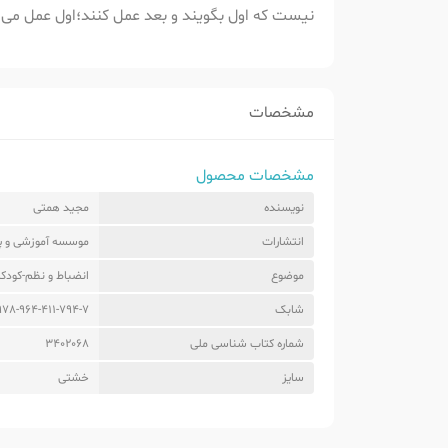
نیست که اول بگویند و بعد عمل کنند؛اول عمل می ک
مشخصات
مشخصات محصول
نویسنده
مجید همتی
انتشارات
موسسه آموزشی و پژ
موضوع
انضباط و نظم-کودکا
شابک
978-964-411-794-7
شماره کتاب شناسی ملی
3402068
سایز
خشتی