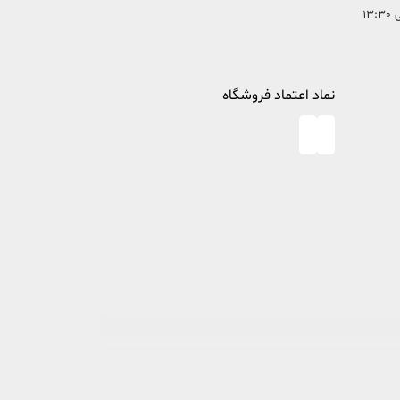
نماد اعتماد فروشگاه
در خصوص مطالعه و کتابخوانی، پا به عرصه وجود گذاشت تا ذره ای از