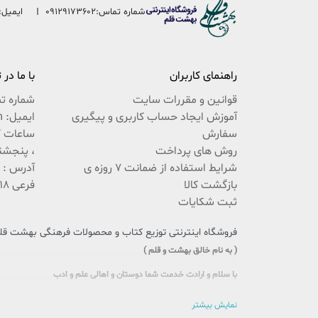
شماره تماس:
09129173602
ایمیل:
راهنمای کاربران
با ما در
قوانین و مقررات سایت
شماره ت
آموزش ایجاد حساب کاربری و پیگیری
ایمیل: beheshteghalam@yahoo.com
سفارش
روش های پرداخت
، پنجشنبه 9:30 ال
شرایط استفاده از ضمانت 7 روزه ی
بازگشت کالا
فرعی 18 پلاک 222 / 02537767494
ثبت شکایات
فروشگاه اینترنتی توزیع کتاب و محصولات فرهنگی بهشت قلم،
( به نام خالق بهشت و قلم )
با سلام و ارادت خدمت شما دوستان و اهالی علم و ادب
سایتی را که در پیش روی دارید حاصل تلاش بی وقفه جمعی از جوانان اهل
نمایش بیشتر
این بار سنگین فرهنگی را، با یاری و مساعدت شما، به دوش بکشد و پُلی 