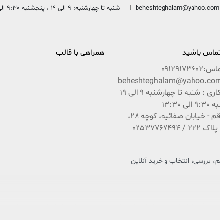
beheshteghalam@yahoo.com
شنبه تا چهارشنبه: 9 الی 19 ، پنجشنبه 9:30 الی 13:30
 تماس باشید
همراهی با قالب
ماس:
09129173602
ساعات کاری : شنبه تا چهارشنبه 9 الی 19
ی 13:30
آدرس : قم - خیابان صفائیه، کوچه 28،
 بررسی، انتخاب و خرید آنلاین
 فرهنگ و کتاب کشور عزیزمان ایران است که در راستای تحقق امر و فرمایشات مقام معظم رهبری 
باشد بین شما و ناشران و مؤلفان محترم ایران زمین.