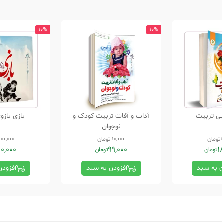
10%
10%
یی تربیت
آداب و آفات تربیت کودک و
بازی بازو
نوجوان
تومان
110,000
تومان
100,000
90,000
99,000
1
تومان
تومان
ن به سبد
افزودن به سبد
افزودن