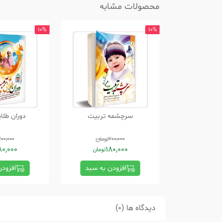
محصولات مشابه
10%
10%
سرچشمه تربیت
دوران طلا
200,000
تومان
200,000
80,000
180,000
تومان
افزودن به سبد
افزود
دیدگاه ها (0)