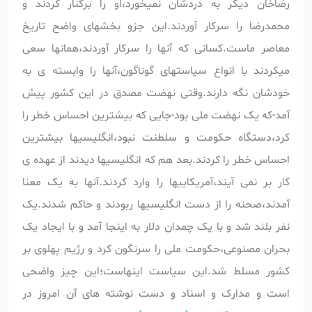
رضاخان دیگر به دردشان نمیخورد،او را برکنار کردند و
محمدرضا را سرکار آوردند.این جزو بخشهای واضح تاریخ
معاصر ماست.کسانی که آنها را سرکار آوردند،همانها سعی
میکردند با انواع سیاستهای گوناگون،آنها را وابسته ی به
خودشان نگه دارند.وقتی نهضت مصدق در این کشور پیش
آمد-که یک نهضت ملی بود-جایی که بیشترین احساس خطر را
کرد،دستگاه حکومت و سلطنت نبود،انگلیسیها بیشترین
احساس خطر را کردند.بعد هم که انگلیسیها دیدند از عهده ی
کار بر نمی آیند،آمریکاییها را وارد کردند.آنها به یک معنا
آمدند،صحنه را از دست انگلیسیها ربودند و حاکم شدند.یک
نفر بلند شد و با یک چمدان دلار به اینجا آمد و با ایجاد یک
بحران مصنوعی،حکومت ملی را سرنگون کرد و رژیم پهلوی بر
کشور مسلط شد.این سیاست اینهاست؛این چیز واضحی
است و مدارک و اسناد و دست نوشته های آن امروز در