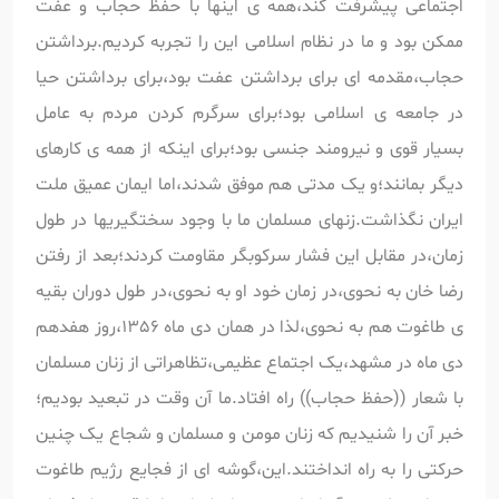
اجتماعی پیشرفت کند،همه ی اینها با حفظ حجاب و عفت
ممکن بود و ما در نظام اسلامی این را تجربه کردیم.برداشتن
حجاب،مقدمه ای برای برداشتن عفت بود،برای برداشتن حیا
در جامعه ی اسلامی بود؛برای سرگرم کردن مردم به عامل
بسیار قوی و نیرومند جنسی بود؛برای اینکه از همه ی کارهای
دیگر بمانند؛و یک مدتی هم موفق شدند،اما ایمان عمیق ملت
ایران نگذاشت.زنهای مسلمان ما با وجود سختگیریها در طول
زمان،در مقابل این فشار سرکوبگر مقاومت کردند؛بعد از رفتن
رضا خان به نحوی،در زمان خود او به نحوی،در طول دوران بقیه
ی طاغوت هم به نحوی،لذا در همان دی ماه 1356،روز هفدهم
دی ماه در مشهد،یک اجتماع عظیمی،تظاهراتی از زنان مسلمان
با شعار ((حفظ حجاب)) راه افتاد.ما آن وقت در تبعید بودیم؛
خبر آن را شنیدیم که زنان مومن و مسلمان و شجاع یک چنین
حرکتی را به راه انداختند.این،گوشه ای از فجایع رژیم طاغوت