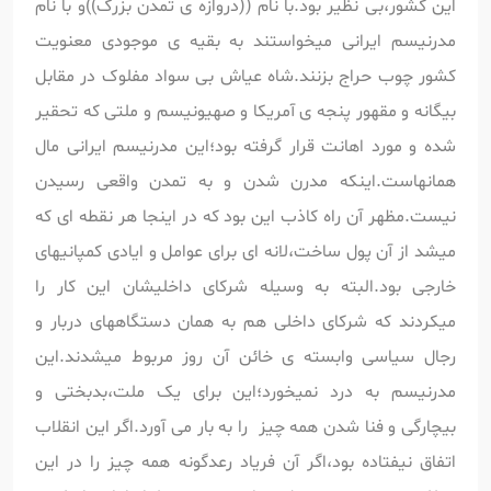
این کشور،بی نظیر بود.با نام ((دروازه ی تمدن بزرگ))و با نام
مدرنیسم ایرانی میخواستند به بقیه ی موجودی معنویت
کشور چوب حراج بزنند.شاه عیاش بی سواد مفلوک در مقابل
بیگانه و مقهور پنجه ی آمریکا و صهیونیسم و ملتی که تحقیر
شده و مورد اهانت قرار گرفته بود؛این مدرنیسم ایرانی مال
همانهاست.اینکه مدرن شدن و به تمدن واقعی رسیدن
نیست.مظهر آن راه کاذب این بود که در اینجا هر نقطه ای که
میشد از آن پول ساخت،لانه ای برای عوامل و ایادی کمپانیهای
خارجی بود.البته به وسیله شرکای داخلیشان این کار را
میکردند که شرکای داخلی هم به همان دستگاههای دربار و
رجال سیاسی وابسته ی خائن آن روز مربوط میشدند.این
مدرنیسم به درد نمیخورد؛این برای یک ملت،بدبختی و
بیچارگی و فنا شدن همه چیز را به بار می آورد.اگر این انقلاب
اتفاق نیفتاده بود،اگر آن فریاد رعدگونه همه چیز را در این