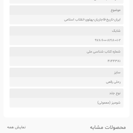
موضوع
ایران-تاریخ-قاجاریان-پهلوی-انقلاب اسلامی
شابک
978-600-8218-01-2
شماره کتاب شناسی ملی
4144381
سایز
رحلی رقعی
نوع جلد
شومیز (معمولی)
محصولات مشابه
نمایش همه