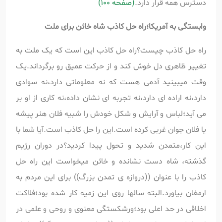
دسترس همه قرار دارد.
(صفحه 100)
وابستگی به آمریکا؛راه حل کاذب شاه خائن برای ملت
راه حل کاذب چیست؟راه حل کاذب این است که یک ملت به
تغییر ظاهری دل خوش کند و از حرکت عمیق رو برگرداند.یک
وقت میبینید آدمی هست که نه معلوماتی دارد،نه سوادی
دارد،نه اراده ای دارد،نه تجربه ای نشان داده،نه کاری از او بر
می آید؛لباس و آرایش و شکل خودش را شبیه فلان هنر پیشه
یا فلان جوان غربی کرده است.این را حل کاذب است.آیا شما با
این کار،متمدن شدید و تحول پیدا کردید؟در دوران رژیم
گذشته، شاه دست نشانده و خائن میخواست این راه حل
کاذب را با عنوان ((دروازه ی تمدن بزرگ)) برای این مردم به
ارمغان بیاورد.البته سالها روی این زمیه کار شده بود؛فلاکت
اخلاقی در حد اعلی بود؛ورشکستگی معنوی و روحی و علمی در