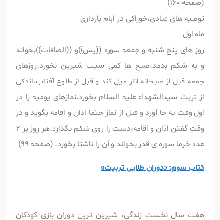
(صفحه 160)
توصیه های عبادی،خوراکی در ایام بارداری
ماه اول
روز های پنج شنبه و جمعه سوره ((یس))و ((الصافات))بخواند
و به شکم بدمد.صبح ها کمی سیب شیرین بخورد.روزهای
جمعه قبل از صبحانه انار میل کند و قبل از طلوع آفتاب،اندکی
از تربت سیدالشهداء علیه السلام بخورد.نمازهای یومیه را در
اول وقت به جا آورد و قبل از نماز حتما اذان و اقامه بگوید و در
وقت گفتن اذان و اقامه،دست را روی شکم بگذارد.هر روز بر 2
عدد خرما سوره ی قدر بخواند و آن را ناشتا بخورد. (صفحه 99)
کتاب سوم: «دوران طلایی تربیت»
هفت سال نخست زندگی، شیرین ترین دوران بازی کودکان