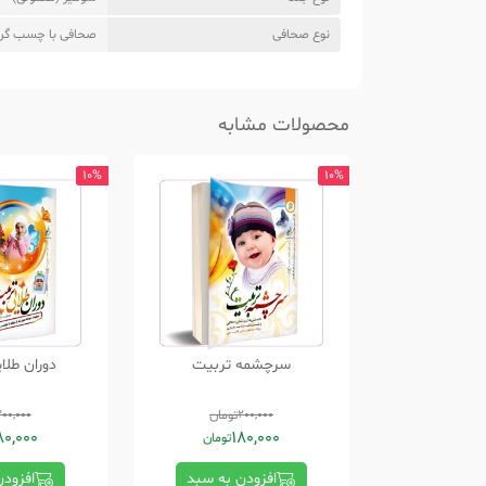
نوع صحافی
صحافی با چسب گر
محصولات مشابه
10%
10%
سرچشمه تربیت
دوران طلا
200,000
تومان
200,000
80,000
180,000
تومان
افزودن به سبد
افزود