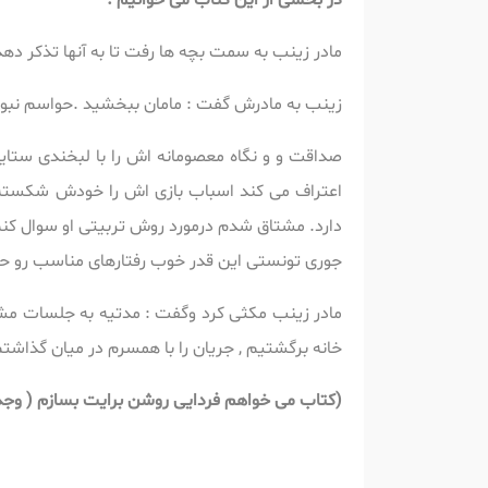
در بخشی از این کتاب می خوانیم :
مادر زینب به سمت بچه ها رفت تا به آنها تذکر ده
زینب به مادرش گفت : مامان ببخشید .حواسم نبود و
صداقت و و نگاه معصومانه اش را با لبخندی ستایش
اعتراف می کند
اسباب بازی اش را خودش شکسته ا
دارد. مشتاق شدم درمورد روش تربیتی او سوال کن
جوری تونستی این قدر خوب رفتارهای مناسب رو حا
مادر زینب مکثی کرد وگفت : مدتیه به جلسات مشاو
خانه برگشتیم , جریان را با همسرم در میان گذاشتم 
(
کتاب می خواهم فردایی روشن برایت بسازم ( وجدان پل