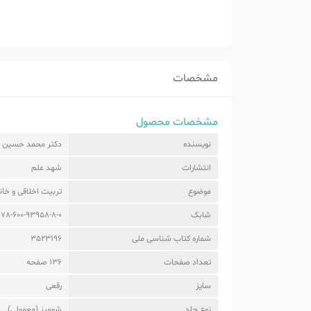
مشخصات
مشخصات محصول
نویسنده
دکتر محمد حسین فل
انتشارات
شهد علم
موضوع
تربیت اخلاقی و خان
شابک
978-600-93958-8-0
شماره کتاب شناسی ملی
3523196
تعداد صفحات
136 صفحه
سایز
رقعی
نوع جلد
شومیز (معمولی)