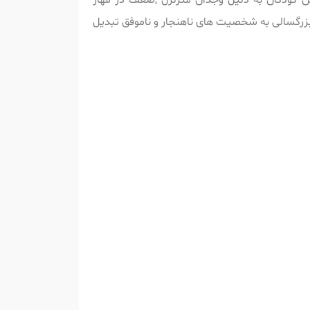
ن کودکان به دلیل وجدان متزلزل ,ضعف در مهار
بزرگسالی به شخصیت های ناهنجار و ناموفق تبدیل