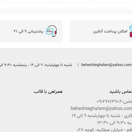
امکان پرداخت آنلاین
پشتیبانی 9 الی 21
beheshteghalam@yahoo.com
شنبه تا چهارشنبه: 9 الی 19 ، پنجشنبه 9:30 الی 13:30
 تماس باشید
همراهی با قالب
ماس:
09129173602
ساعات کاری : شنبه تا چهارشنبه 9 الی 19
ی 13:30
آدرس : قم - خیابان صفائیه، کوچه 28،