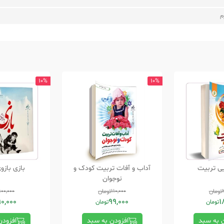
م
10%
10%
یی تربیت
آداب و آفات تربیت کودک و
بازی بازو
نوجوان
تومان
110,000
تومان
100,000
90,000
99,000
1
تومان
تومان
ن به سبد
افزودن به سبد
افزودن