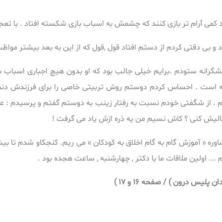
د کمی آرام تر بازی کنند که چشمش به اسباب بازی شکسته افتاد . با ت
 بی دقتی کردم از دستم افتاد قول ,قول که از این به بعد بیشتر مواظ
گرانه ستودم .برایم خیلی جالب بود که او بدون هیچ اجباری اسباب با
ست . احساس کردم دوستم روش تربیتی خاصی را برای فرزندش دنبال
م . از شگفتی خودم نسبت به رفتار زینب به دوستم گفتم و پرسیدم : ع
لیش کنی ؟ کاش نسیم من یه ذره ازش یاد می گرفت !
ره « آموزش گام به گام اخلاق به کودکان » می ریم. کنجکاو شدم تا بی
... اولین ملاقات ما با دکتر , چهارشنبه , ساعت هجده بود .
یس درون ) / صفحه 16 و 17 )