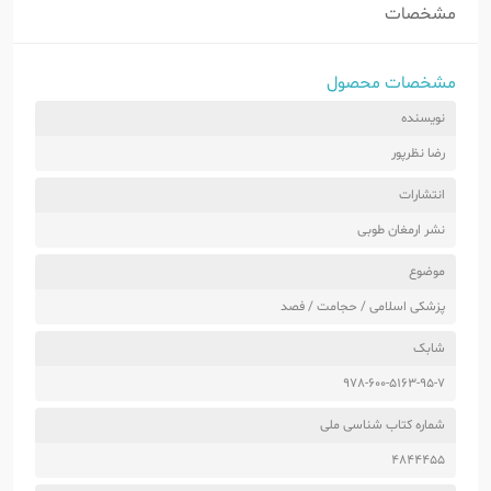
مشخصات
مشخصات محصول
نویسنده
رضا نظرپور
انتشارات
نشر ارمغان طوبی
موضوع
پزشکی اسلامی / حجامت / فصد
شابک
978-600-5163-95-7
شماره کتاب شناسی ملی
4844455