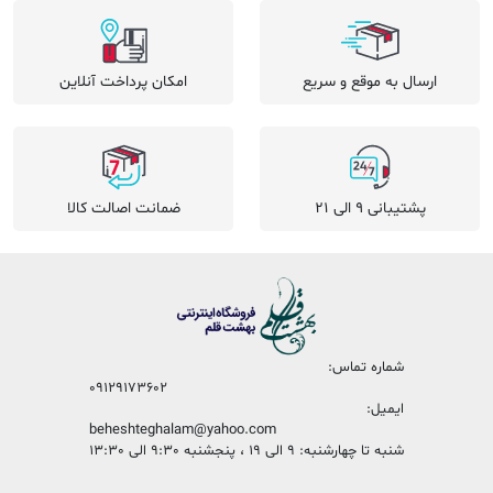
ارسال به موقع و سریع
امکان پرداخت آنلاین
پشتیبانی 9 الی 21
ضمانت اصالت کالا
شماره تماس:
09129173602
ایمیل:
beheshteghalam@yahoo.com
شنبه تا چهارشنبه: 9 الی 19 ، پنجشنبه 9:30 الی 13:30