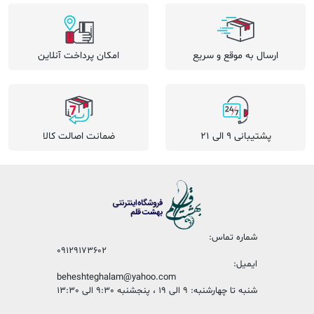
ارسال به موقع و سریع
امکان پرداخت آنلاین
پشتیبانی 9 الی 21
ضمانت اصالت کالا
شماره تماس:
09129173602
ایمیل:
beheshteghalam@yahoo.com
شنبه تا چهارشنبه: 9 الی 19 ، پنجشنبه 9:30 الی 13:30