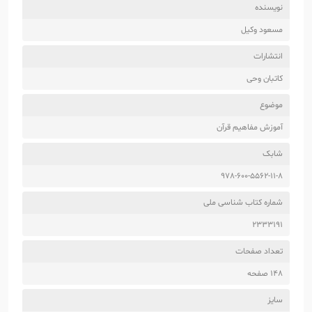
نویسنده
مسعود وکیل
انتشارات
کاتبان وحی
موضوع
آموزش مفاهیم قرآن
شابک
978-600-5562-11-8
شماره کتاب شناسی ملی
2333191
تعداد صفحات
148 صفحه
سایز