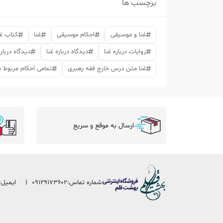
برچسب ها
غنا و موسیقی
احکام موسیقی
غنا
کتاب غن
روایات درباره غنا
دیدگاه درباره غنا
دیدگاه دربا
غنا متن درس خارج فقه رهبری
تمامی احکام مربوط 
ارسال به موقع و سریع
شماره تماس:
09129173602
ایمیل: