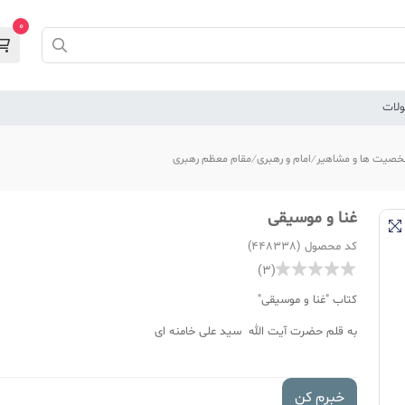
0
لات
صیت ها و مشاهیر
امام و رهبری
مقام معظم رهبری
غنا و موسیقی
کد محصول (448338)
(3)
کتاب "غنا و موسیقی"
به قلم حضرت آیت الله
سید علی خامنه ای
خبرم کن