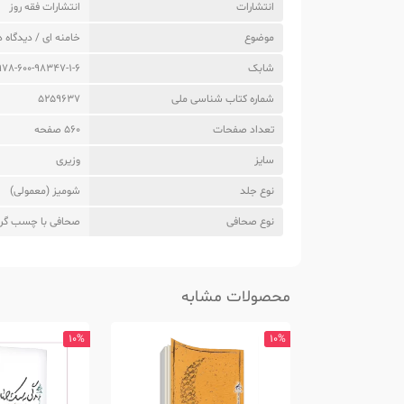
انتشارات
انتشارات فقه روز
موضوع
خامنه ای / دیدگاه 
شابک
978-600-98347-1-6
شماره کتاب شناسی ملی
5259637
تعداد صفحات
560 صفحه
سایز
وزیری
نوع جلد
شومیز (معمولی)
نوع صحافی
صحافی با چسب گر
محصولات مشابه
10%
10%