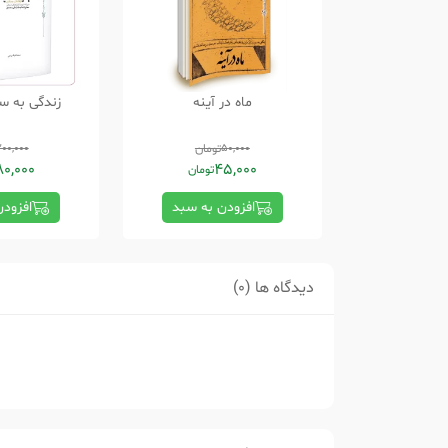
ماه در آینه
زندگی به 
50,000
تومان
200,000
80,000
45,000
تومان
افزودن به سبد
افزود
دیدگاه ها (0)