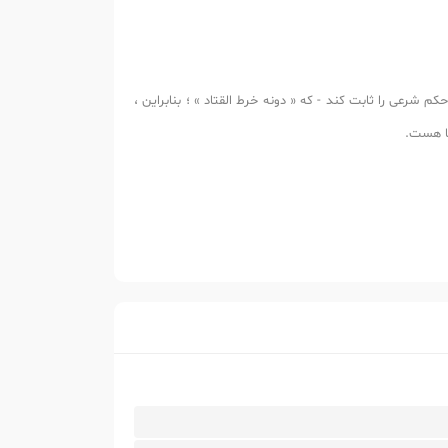
م شرعی را ثابت کند - که « دونه خرط القتاد » ؛ بنابراین ،
نا هست.