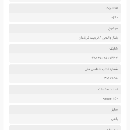
انتشارات
دانژه
موضوع
رفتار والدین / تربیت فرزندان
شابک
978-600-250-042-7
شماره کتاب شناسی ملی
3067858
تعداد صفحات
250 صفحه
سایز
رقعی
نوع جلد