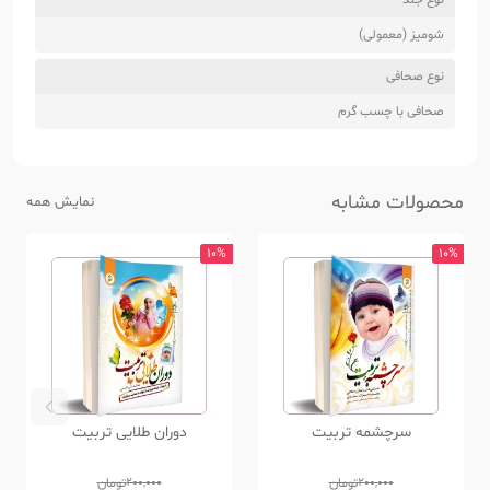
شومیز (معمولی)
نوع صحافی
صحافی با چسب گرم
محصولات مشابه
نمایش همه
10%
10%
سرچشمه تربیت
دوران طلایی تربیت
200,000
تومان
200,000
تومان