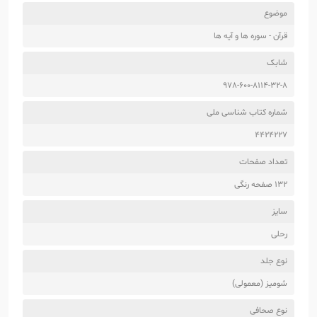
موضوع
قرآن - سوره ها و آیه ها
شابک
978-600-8114-32-8
شماره کتاب شناسی ملی
4424227
تعداد صفحات
132 صفحه رنگی
سایز
رحلی
نوع جلد
شومیز (معمولی)
نوع صحافی