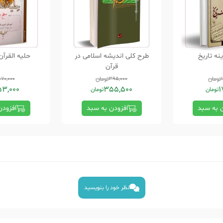
ینه تاریخ
طرح کلی اندیشه اسلامی در
حلیه القرآ
قرآن
تومان
395,000
تومان
170,000
53,000
355,500
1
تومان
تومان
ن به سبد
افزودن به سبد
افزودن
نظر خود را بنویسید