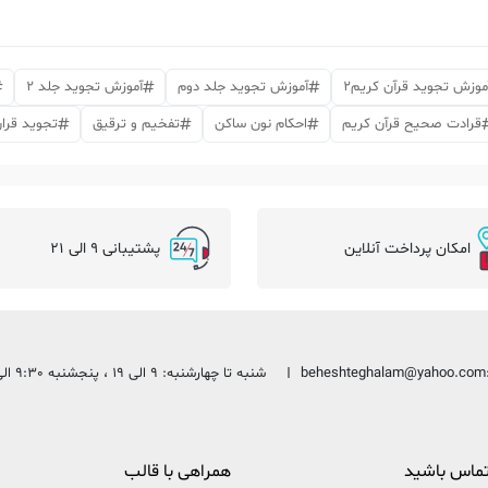
موزش تجوید قرآن کریم2
آموزش تجوید جلد دوم
آموزش تجوید جلد 2
قرادت صحیح قرآن کریم
احکام نون ساکن
تفخیم و ترقیق
تجوید قرا
امکان پرداخت آنلاین
پشتیبانی 9 الی 21
beheshteghalam@yahoo.com
شنبه تا چهارشنبه: 9 الی 19 ، پنجشنبه 9:30 الی 13:30
 تماس باشید
همراهی با قالب