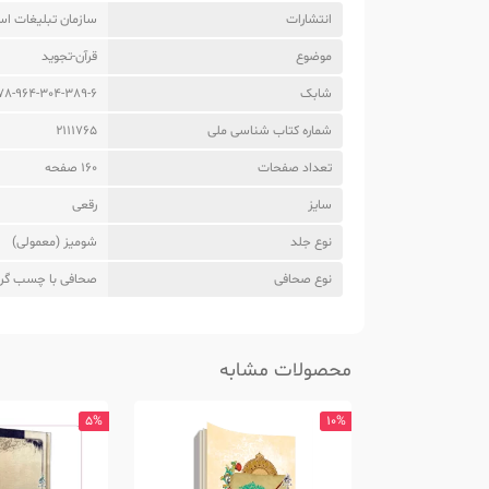
انتشارات
سازمان تبلیغات اس
موضوع
قرآن-تجوید
شابک
78-964-304-389-6
شماره کتاب شناسی ملی
2111765
تعداد صفحات
160 صفحه
سایز
رقعی
نوع جلد
شومیز (معمولی)
نوع صحافی
صحافی با چسب گر
محصولات مشابه
5%
10%