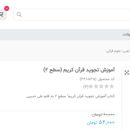
0
لات
هبی
علوم قرآنی
آموزش تجوید قرآن کریم (سطح 2)
کد محصول (448535)
(4)
کتاب"آموزش تجوید قرآن کریم" سطح 2 به قلم علی حبیبی
60,000
تومان
54,000
تومان