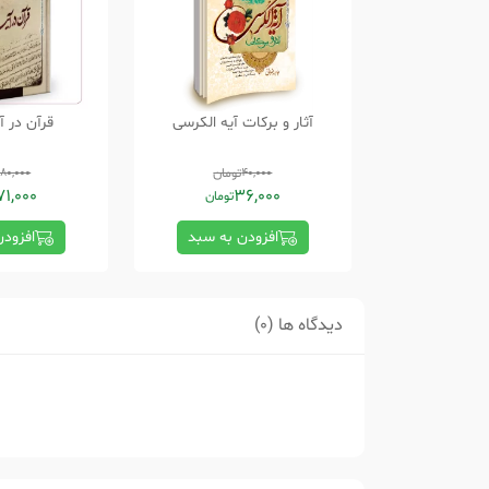
آثار و برکات آیه الکرسی
قرآن در آ
40,000
تومان
180,000
71,000
36,000
تومان
افزودن به سبد
افزود
دیدگاه ها (0)