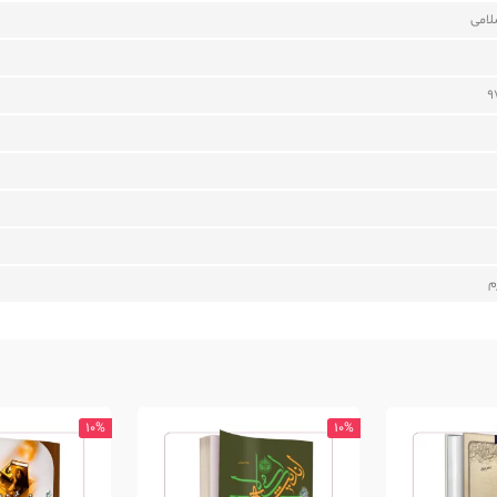
لامی
9
م
10%
10%