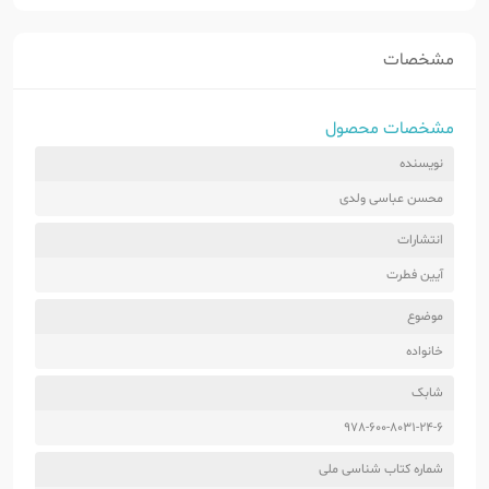
مشخصات
مشخصات محصول
نویسنده
محسن عباسی ولدی
انتشارات
آیین فطرت
موضوع
خانواده
شابک
978-600-8031-24-6
شماره کتاب شناسی ملی