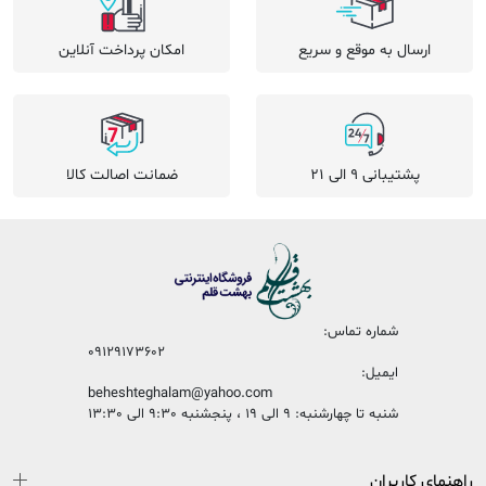
ارسال به موقع و سریع
امکان پرداخت آنلاین
پشتیبانی 9 الی 21
ضمانت اصالت کالا
شماره تماس:
09129173602
ایمیل:
beheshteghalam@yahoo.com
شنبه تا چهارشنبه: 9 الی 19 ، پنجشنبه 9:30 الی 13:30
راهنمای کاربران