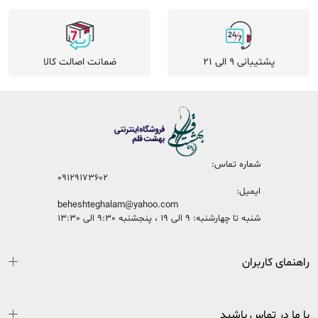
پشتیبانی 9 الی 21
ضمانت اصالت کالا
شماره تماس:
09129173602
ایمیل:
beheshteghalam@yahoo.com
شنبه تا چهارشنبه: 9 الی 19 ، پنجشنبه 9:30 الی 13:30
راهنمای کاربران
با ما در تماس باشید