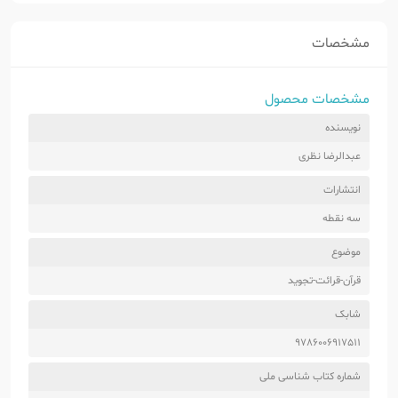
مشخصات
مشخصات محصول
نویسنده
عبدالرضا نظری
انتشارات
سه نقطه
موضوع
قرآن-قرائت-تجوید
شابک
9786006917511
شماره کتاب شناسی ملی