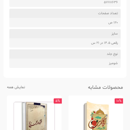
5778636
تعداد صفحات
120 ص
سایز
رقعی 14.5 در 21 س
نوع جلد
شومیز
محصولات مشابه
نمایش همه
5%
10%