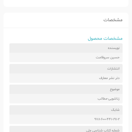
مشخصات
مشخصات محصول
نویسنده
حسین سروقامت
انتشارات
دتر نشر معارف
موضوع
زناشویی-مطالب
شابک
978-600-441-191-2
شماره کتاب شناسی ملی