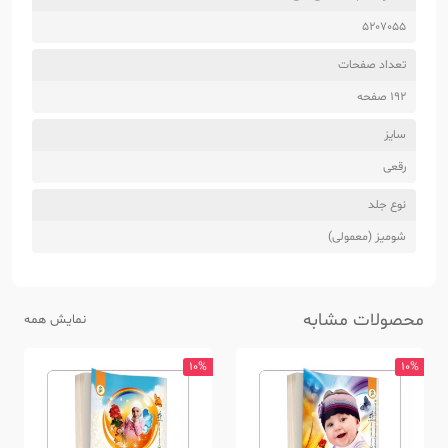
5207055
تعداد صفحات
192 صفحه
سایز
رقعی
نوع جلد
شومیز (معمولی)
محصولات مشابه
نمایش همه
10%
10%