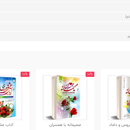
ام)
م
10%
10%
روس و داماد
صمیمانه با همسران
آداب عش