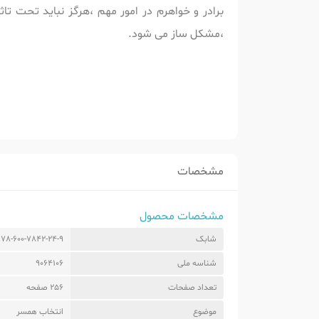
برادر و خواهرم در امور مهم ،هرگز نباید تحت 
،مشکل ساز می شود.
مشخصات
مشخصات محصول
شابک
978-600-7842-24-9
شناسه ملی
9064106
تعداد صفحات
256 صفحه
موضوع
انتخاب همسر