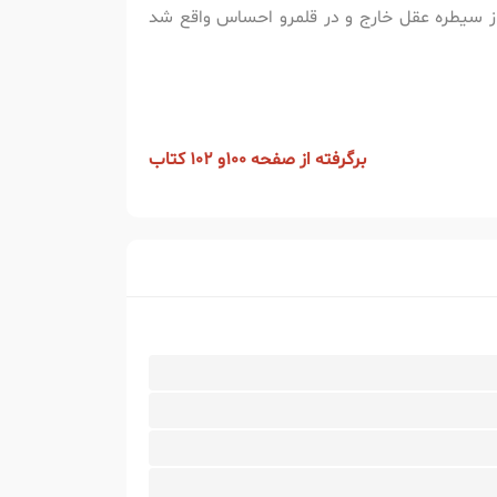
از سیطره عقل خارج و در قلمرو احساس واقع شد
برگرفته از صفحه 100و 102 کتاب