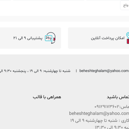
واج
امکان پرداخت آنلاین
پشتیبانی 9 الی 21
beheshteghalam@yahoo.com
شنبه تا چهارشنبه: 9 الی 19 ، پنجشنبه 9:30 الی 13:30
 تماس باشید
همراهی با قالب
ماس:
09129173602
ساعات کاری : شنبه تا چهارشنبه 9 الی 19
ی 13:30