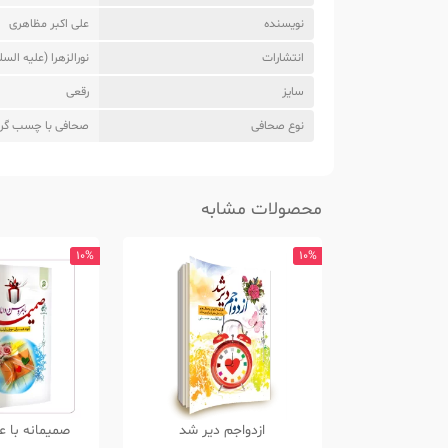
نویسنده
علی اکبر مظاهری
انتشارات
نورالزهرا (علیه السل
سایز
رقعی
نوع صحافی
صحافی با چسب گر
محصولات مشابه
10%
10%
ازدواجم دیر شد
صمیمانه با ع