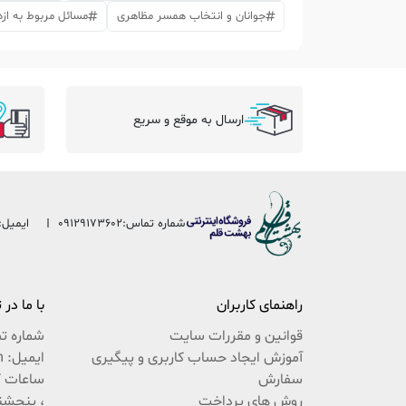
جوانان و انتخاب همسر مظاهری
مسائل مربوط به ازد
ارسال به موقع و سریع
شماره تماس:
09129173602
ایمیل:
راهنمای کاربران
با ما در
قوانین و مقررات سایت
شماره ت
آموزش ایجاد حساب کاربری و پیگیری
ایمیل: beheshteghalam@yahoo.com
سفارش
روش های پرداخت
، پنجشنبه 9:30 ال